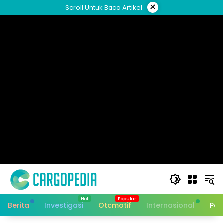
Skip
×
Scroll Untuk Baca Artikel
to
content
Berita
Investigasi
Otomotif
Internasional
Pan