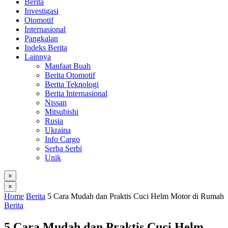
Berita
Investigasi
Otomotif
Internasional
Pangkalan
Indeks Berita
Lainnya
Manfaat Buah
Berita Otomotif
Berita Teknologi
Berita Internasional
Nissan
Mitsubishi
Rusia
Ukraina
Info Cargo
Serba Serbi
Unik
×
×
Home
Berita
5 Cara Mudah dan Praktis Cuci Helm Motor di Rumah
Berita
5 Cara Mudah dan Praktis Cuci Helm