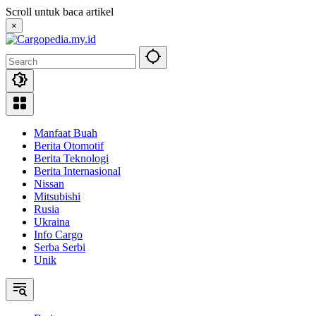
Skip
Scroll untuk baca artikel
to
×
content
Manfaat Buah
Berita Otomotif
Berita Teknologi
Berita Internasional
Nissan
Mitsubishi
Rusia
Ukraina
Info Cargo
Serba Serbi
Unik