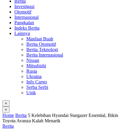
Berita
Investigasi
Otomotif
Internasional
Pangkalan
Indeks Berita
Lainnya
Manfaat Buah
Berita Otomotif
Berita Teknologi
Berita Internasional
Nissan
Mitsubishi
Rusia
Ukraina
Info Cargo
Serba Serbi
Unik
×
×
Home
Berita
5 Kelebihan Hyundai Stargazer Essential, Bikin
Toyota Avanza Kalah Menarik
Berita