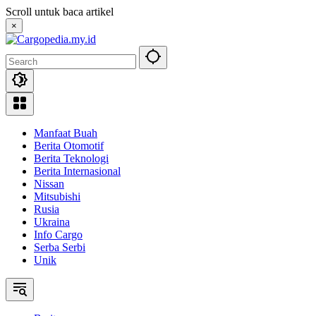
Skip
Scroll untuk baca artikel
to
×
content
Manfaat Buah
Berita Otomotif
Berita Teknologi
Berita Internasional
Nissan
Mitsubishi
Rusia
Ukraina
Info Cargo
Serba Serbi
Unik