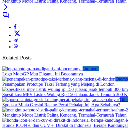
Mengintip Motor Listrik Paling Kencang, Termahal-Termurah Tahun
Related Posts
Otomotif
Logo MotoGP Mau Diganti, Ini Bocorannya
Otomot
Penampakan Prototipe Taksi Terbang yang Mejeng di London
Spesifikasi MPV Listrik Wuling Rp 150 Jutaan: Jarak Tempuh 300 
Otom
Sponsor Minta Gresini Racing Pecat Pebalap Ini, Apa Sebabnya?
Mengintip Motor Listrik Paling Kencang, Termahal-Termurah Tahun
Honda ICON e: dan CUV e: Dirakit di Indonesia, Berapa Kandunga