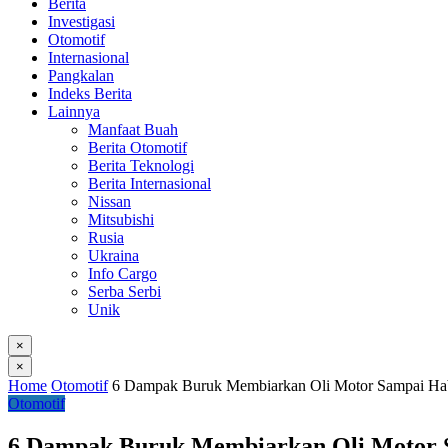
Berita
Investigasi
Otomotif
Internasional
Pangkalan
Indeks Berita
Lainnya
Manfaat Buah
Berita Otomotif
Berita Teknologi
Berita Internasional
Nissan
Mitsubishi
Rusia
Ukraina
Info Cargo
Serba Serbi
Unik
×
×
Home
Otomotif
6 Dampak Buruk Membiarkan Oli Motor Sampai Ha
Otomotif
6 Dampak Buruk Membiarkan Oli Motor 