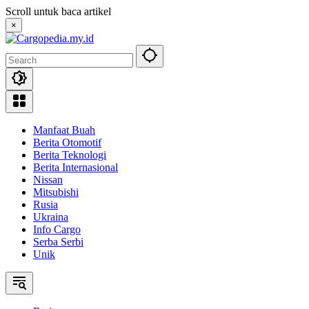
Skip
Scroll untuk baca artikel
to
×
content
Manfaat Buah
Berita Otomotif
Berita Teknologi
Berita Internasional
Nissan
Mitsubishi
Rusia
Ukraina
Info Cargo
Serba Serbi
Unik