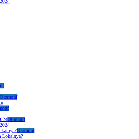
 2024
if
Otomotif
Km
otif
Otomotif
 2024
Otomotif
n Lokalnya?