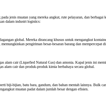
tung pada jenis muatan yang mereka angkut, rute pelayaran, dan berba
n dalam industri logistics:
rdagangan global. Mereka dirancang khusus untuk mengangkut kontain
n, memungkinkan pengiriman besar-besaran barang dan mempercepat dis
gas alam cair (Liquefied Natural Gas) dan amonia. Kapal jenis ini mem
s alam cair dan produk-produk kimia berbahaya secara global.
ti biji-bijian, batu bara, gandum, dan bahan mentah lainnya. Bulk car
mengangkut muatan padat dalam jumlah besar dengan efisien.