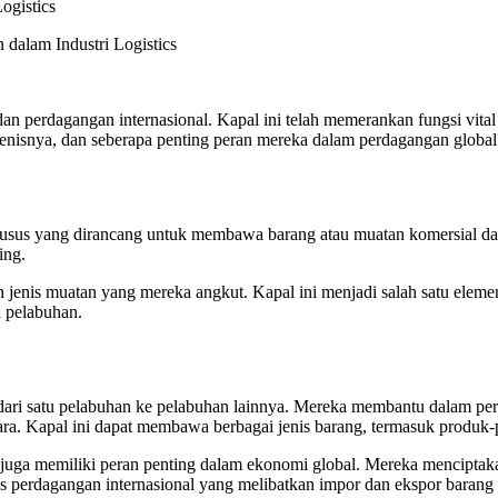
ogistics
alam Industri Logistics
 dan perdagangan internasional. Kapal ini telah memerankan fungsi vit
-jenisnya, dan seberapa penting peran mereka dalam perdagangan global
husus yang dirancang untuk membawa barang atau muatan komersial dari 
ping.
n jenis muatan yang mereka angkut. Kapal ini menjadi salah satu elem
i pelabuhan.
dari satu pelabuhan ke pelabuhan lainnya. Mereka membantu dalam p
. Kapal ini dapat membawa berbagai jenis barang, termasuk produk-pro
ni juga memiliki peran penting dalam ekonomi global. Mereka menciptak
s perdagangan internasional yang melibatkan impor dan ekspor barang 