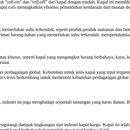
 “roll-on” dan “roll-off” dari kapal dengan mudah. Kapal ini memil
apal roro meningkatkan efisiensi pemindahan kendaraan dan muatan de
memerlukan suhu terkendali, seperti produk-produk makanan dan farm
giriman barang-bahan yang memerlukan suhu terkendali, mempertahank
tan khusus, seperti kapal yang mengangkut barang berbahaya, kayu, ke
esuai.
 dan perdagangan global. Kebutuhan untuk jenis kapal yang tepat tergan
gistics terus berkembang untuk memenuhi kebutuhan perdagangan global 
 industri ini juga menghadapi sejumlah tantangan yang harus diatasi. 
gurangi dampak lingkungan dari industri kapal kargo. Kapal ini telah 
erti kapal berbahan bakar rendah atau kapal berdaya listrik.