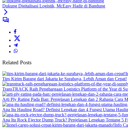
Dukung Digitalisasi Logistik, McEasy Hadir di Bandung
Related Posts
I
Tips Kirim Barang dari Jakarta ke Surabaya, Lebih Aman dan Cepat!
TransTRACK Raih Penghargaan Logistics Platform of the Year di Su
Arti Ply Rating Pada Ban: Penjelasan Lengkap dan 2 Rahasia Cara 
Apa Itu Hauling Road? Definisi Lengkap dan 4 Fungsi Utama Hauli
Apa Itu Rock Ejector Dump Truck? Penjelasan Lengkap Tentang 5 F
Info C