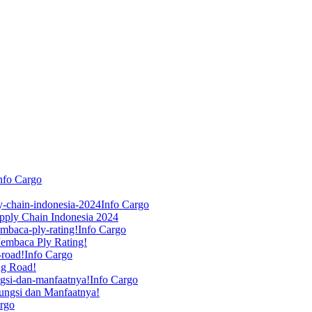
nfo Cargo
Info Cargo
pply Chain Indonesia 2024
Info Cargo
Membaca Ply Rating!
Info Cargo
ng Road!
Info Cargo
ungsi dan Manfaatnya!
argo