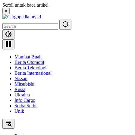
Skip
Scroll untuk baca artikel
to
×
content
Manfaat Buah
Berita Otomotif
Berita Teknologi
Berita Internasional
Nissan
Mitsubishi
Rusia
Ukraina
Info Cargo
Serba Serbi
Unik