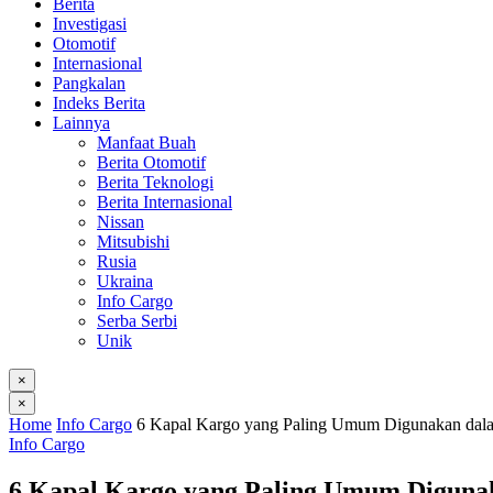
Berita
Investigasi
Otomotif
Internasional
Pangkalan
Indeks Berita
Lainnya
Manfaat Buah
Berita Otomotif
Berita Teknologi
Berita Internasional
Nissan
Mitsubishi
Rusia
Ukraina
Info Cargo
Serba Serbi
Unik
×
×
Home
Info Cargo
6 Kapal Kargo yang Paling Umum Digunakan dalam
Info Cargo
6 Kapal Kargo yang Paling Umum Digunaka