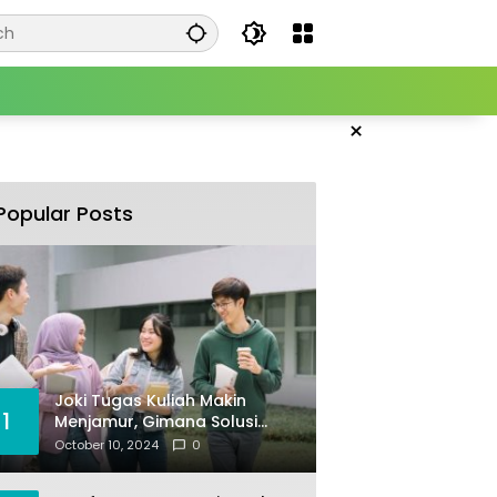
×
Popular Posts
Joki Tugas Kuliah Makin
1
Menjamur, Gimana Solusi
Mencegahnya?
October 10, 2024
0