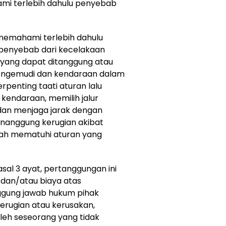
mi terlebih dahulu penyebab
 memahami terlebih dahulu
 penyebab dari kecelakaan
o yang dapat ditanggung atau
pengemudi dan kendaraan dalam
erpenting taati aturan lalu
 kendaraan, memilih jalur
dan menjaga jarak dengan
enanggung kerugian akibat
elah mematuhi aturan yang
sal 3 ayat, pertanggungan ini
 dan/atau biaya atas
ggung jawab hukum pihak
 kerugian atau kerusakan,
eh seseorang yang tidak