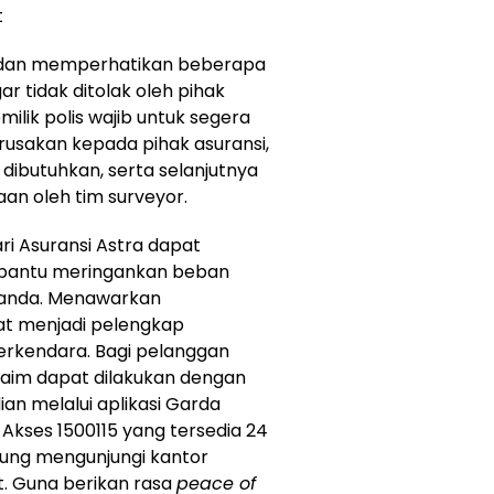
t
ui dan memperhatikan beberapa
r tidak ditolak oleh pihak
milik polis wajib untuk segera
rusakan kepada pihak asuransi,
ibutuhkan, serta selanjutnya
an oleh tim surveyor.
ri Asuransi Astra dapat
embantu meringankan beban
landa. Menawarkan
at menjadi pelengkap
rkendara. Bagi pelanggan
laim dapat dilakukan dengan
an melalui aplikasi Garda
Akses 1500115 yang tersedia 24
gsung mengunjungi kantor
. Guna berikan rasa
peace of