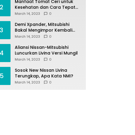
Manfaat Tomat Ceri untuk
2
Kesehatan dan Cara Tepat
Mengonsumsinya
March 14, 2023
0
Demi Xpander, Mitsubishi
3
Bakal Mengimpor Kembali
Pajero Sport
March 14, 2023
0
Aliansi Nissan-Mitsubishi
4
Luncurkan Livina Versi Mungil
March 14, 2023
0
Sosok New Nissan Livina
5
Terungkap, Apa Kata NMI?
March 14, 2023
0