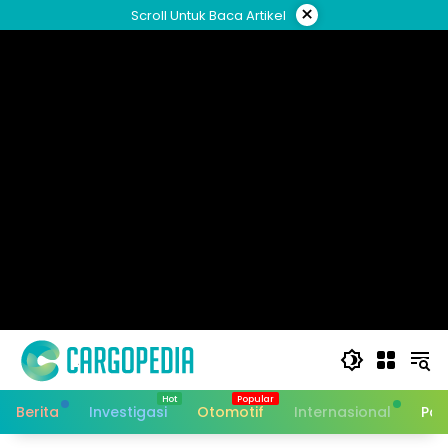
Skip
×
Scroll Untuk Baca Artikel
to
content
Berita
Investigasi
Otomotif
Internasional
Pan