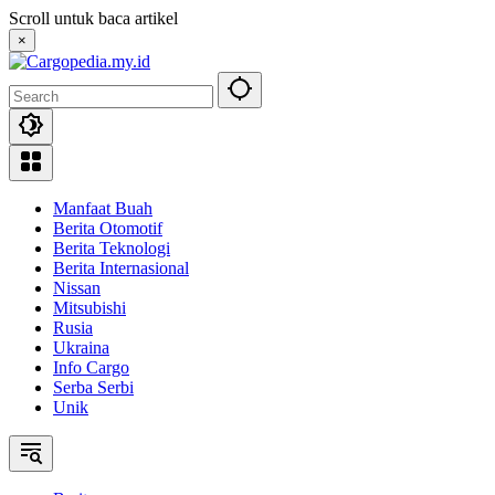
Skip
Scroll untuk baca artikel
to
×
content
Manfaat Buah
Berita Otomotif
Berita Teknologi
Berita Internasional
Nissan
Mitsubishi
Rusia
Ukraina
Info Cargo
Serba Serbi
Unik