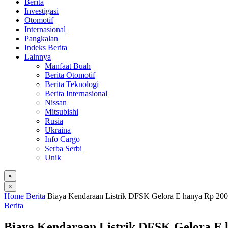
Berita
Investigasi
Otomotif
Internasional
Pangkalan
Indeks Berita
Lainnya
Manfaat Buah
Berita Otomotif
Berita Teknologi
Berita Internasional
Nissan
Mitsubishi
Rusia
Ukraina
Info Cargo
Serba Serbi
Unik
×
×
Home
Berita
Biaya Kendaraan Listrik DFSK Gelora E hanya Rp 200
Berita
Biaya Kendaraan Listrik DFSK Gelora E 