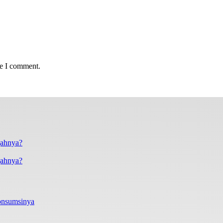
me I comment.
gahnya?
onsumsinya