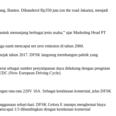
erang, Banten. Dibanderol Rp350 juta (on the road Jakarta), menjadi
ntuk menunjang berbagai jenis usaha,” ujar Marketing Head PT
a nanti mencapai net zero emission di tahun 2060.
ia sejak tahun 2017. DFSK langsung membangun pabrik yang
aterai sebagai sumber penyimpanan daya didukung dengan pengisian
 NEDC (New European Driving Cycle).
engan rata-rata 220V 16A. Sebagai kendaraan komersial, jelas DFSK
 penggunaan sehari-hari. DFSK Gelora E mampu menghemat biaya
mencapai 1/3 dibandingkan dengan kendaraan komersial