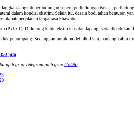
gkah-langkah perlindungan seperti perlindungan isolasi, perlindungan
aterai dalam kondisi ekstrim. Selain itu, desain bodi tahan bentura
ikmati perjalanan tanpa rasa khawatir.
m (PxLxT). Didukung kabin ekstra luas dan lapang, serta dipadukan
uduk penumpang. Sedangkan untuk model blind van, panjang kabin men
350 juta
abung di grup Telegram pilih grup
GoOto
23