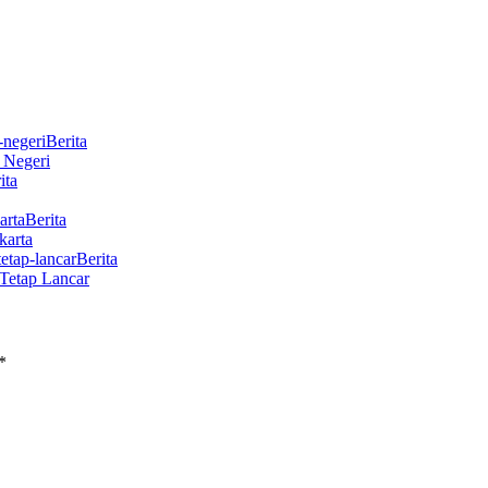
Berita
r Negeri
ita
Berita
karta
Berita
Tetap Lancar
*