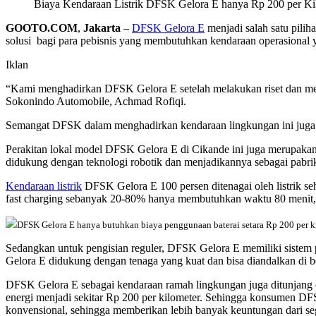
Biaya Kendaraan Listrik DFSK Gelora E hanya Rp 200 per Ki
GOOTO.COM
,
Jakarta
–
DFSK Gelora E
menjadi salah satu piliha
solusi bagi para pebisnis yang membutuhkan kendaraan operasional
Iklan
“Kami menghadirkan DFSK Gelora E setelah melakukan riset dan mel
Sokonindo Automobile, Achmad Rofiqi.
Semangat DFSK dalam menghadirkan kendaraan lingkungan ini juga s
Perakitan lokal model DFSK Gelora E di Cikande ini juga merupaka
didukung dengan teknologi robotik dan menjadikannya sebagai pabrik 
Kendaraan listrik
DFSK Gelora E 100 persen ditenagai oleh listrik s
fast charging sebanyak 20-80% hanya membutuhkan waktu 80 menit,
DFSK Gelora E hanya butuhkan biaya penggunaan baterai setara Rp 200 per k
Sedangkan untuk pengisian reguler, DFSK Gelora E memiliki sistem 
Gelora E didukung dengan tenaga yang kuat dan bisa diandalkan di 
DFSK Gelora E sebagai kendaraan ramah lingkungan juga ditunjang
energi menjadi sekitar Rp 200 per kilometer. Sehingga konsumen DF
konvensional, sehingga memberikan lebih banyak keuntungan dari seg