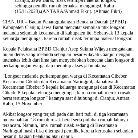
Cianjur, Jawa Barat, rusak tertimpa material longsor,
sehingga pemilik rumah terpaksa mengungsi, Rabu
(15/11/2023).(ANTARA/Ahmad Fikri). (Ahmad Fikri)
CIANJUR – Badan Penanggulangan Bencana Daerah (BPBD)
Kabupaten Cianjur, Jawa Barat mencatat sembilan titik longsor
melanda sejumlah kecamatan di kabupaten itu. Sebanyak 13 kepala
keluarga mengungsi, karena rumah rusak tertimpa material longsor.
Kepala Pelaksana BPBD Cianjur Asep Sukma Wijaya mengatakan,
hujan deras yang melanda sebagian besar wilayah Cianjur dengan
intensitas lebih dari lima jam menyebabkan bencana alam longsor di
perkampungan warga dan menutup akses jalan utama.
“Longsor melanda perkampungan warga di Kecamatan Cibeber,
Kecamatan Cikadu dan Kecamatan Naringgul, akibatnya di
Kecamatan Cibeber 5 kepala keluarga mengungsi dan di Kecamatan
Cikadu 8 kepala keluarga mengungsi, karena rumah mereka rusak
berat tertimpa longsor,” katanya saat dihubungi di Cianjur, Antara,
Rabu, 15 November.
Akibat longsor yang terjadi pada dini hari tadi, di tiga kecamatan
menyebabkan 18 rumah rusak berat serta puluhan rumah lainnya
terancam. Namun, lima rumah rusak sedang di Kecamatan
Naringgul masih bisa ditempati pemilik, karena kerusakan sebagian
besar di bagian belakang atau dapur.