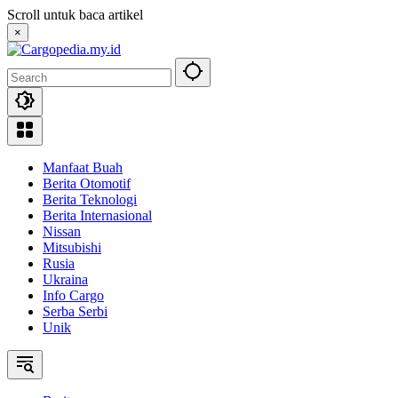
Skip
Scroll untuk baca artikel
to
×
content
Manfaat Buah
Berita Otomotif
Berita Teknologi
Berita Internasional
Nissan
Mitsubishi
Rusia
Ukraina
Info Cargo
Serba Serbi
Unik