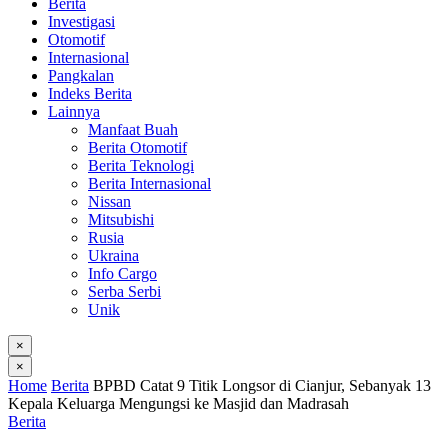
Berita
Investigasi
Otomotif
Internasional
Pangkalan
Indeks Berita
Lainnya
Manfaat Buah
Berita Otomotif
Berita Teknologi
Berita Internasional
Nissan
Mitsubishi
Rusia
Ukraina
Info Cargo
Serba Serbi
Unik
×
×
Home
Berita
BPBD Catat 9 Titik Longsor di Cianjur, Sebanyak 13
Kepala Keluarga Mengungsi ke Masjid dan Madrasah
Berita