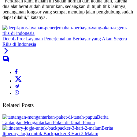
“Perkiraan kami malam ini sudah normal dari kedua arah, karena
dua alat berat sudah diturunkan, sedangkan di tujuh titik lainnya,
penanganan longsor yang sempat menutup jalan penghubung sudah
dapat dilalui,” katanya.
DeepL Pro: Layanan Penerjemahan Berbayar yang Akan Segera
Rilis di Indonesia
Related Posts
Berita
Tantangan Mengantarkan Paket di Tanah Papua
Berita
Itinerary Jogja untuk Backpacker 3 Hari 2 Malam