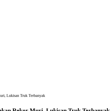
ri, Lukisan Truk Terbanyak
hkan Rekor Muri, Lukisan Truk Terbanyak