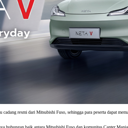
uku cadang resmi dari Mitsubishi Fuso, sehingga para peserta dapat 
a hubungan baik antara Mitsubishi Fuso dan komunitas Canter Mania