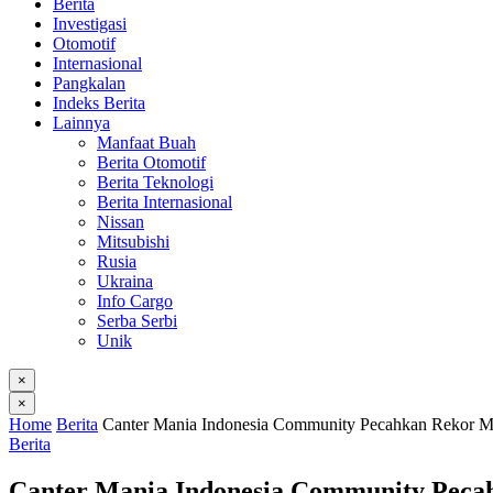
Berita
Investigasi
Otomotif
Internasional
Pangkalan
Indeks Berita
Lainnya
Manfaat Buah
Berita Otomotif
Berita Teknologi
Berita Internasional
Nissan
Mitsubishi
Rusia
Ukraina
Info Cargo
Serba Serbi
Unik
×
×
Home
Berita
Canter Mania Indonesia Community Pecahkan Rekor Mu
Berita
Canter Mania Indonesia Community Peca