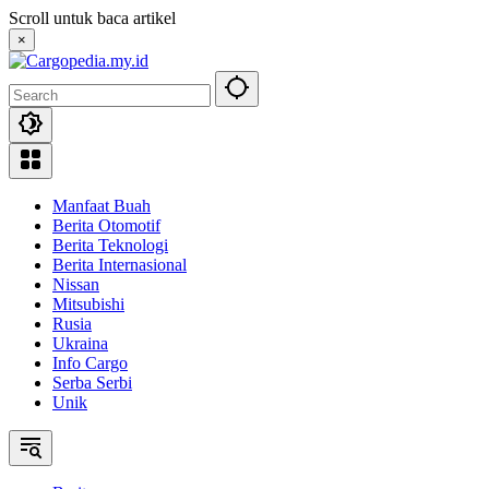
Skip
Scroll untuk baca artikel
to
×
content
Manfaat Buah
Berita Otomotif
Berita Teknologi
Berita Internasional
Nissan
Mitsubishi
Rusia
Ukraina
Info Cargo
Serba Serbi
Unik