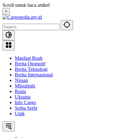
Skip
Scroll untuk baca artikel
to
×
content
Manfaat Buah
Berita Otomotif
Berita Teknologi
Berita Internasional
Nissan
Mitsubishi
Rusia
Ukraina
Info Cargo
Serba Serbi
Unik