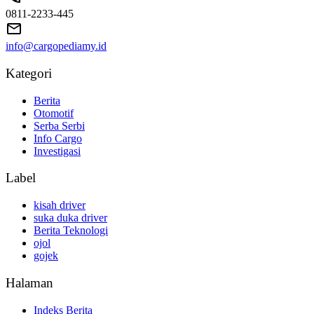
0811-2233-445
info@cargopediamy.id
Kategori
Berita
Otomotif
Serba Serbi
Info Cargo
Investigasi
Label
kisah driver
suka duka driver
Berita Teknologi
ojol
gojek
Halaman
Indeks Berita