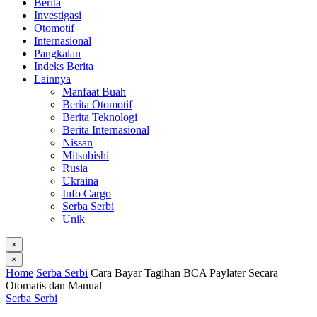
Berita
Investigasi
Otomotif
Internasional
Pangkalan
Indeks Berita
Lainnya
Manfaat Buah
Berita Otomotif
Berita Teknologi
Berita Internasional
Nissan
Mitsubishi
Rusia
Ukraina
Info Cargo
Serba Serbi
Unik
×
×
Home
Serba Serbi
Cara Bayar Tagihan BCA Paylater Secara
Otomatis dan Manual
Serba Serbi