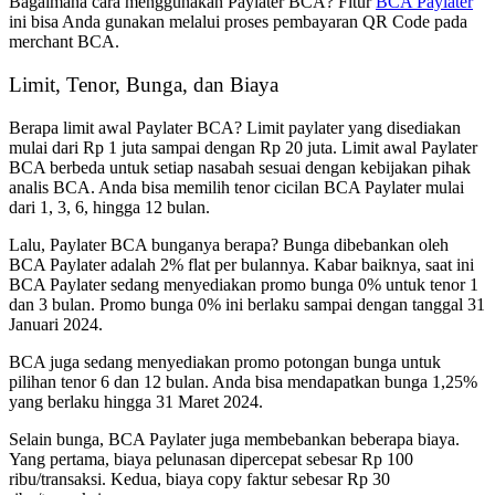
Bagaimana cara menggunakan Paylater BCA? Fitur
BCA Paylater
ini bisa Anda gunakan melalui proses pembayaran QR Code pada
merchant BCA.
Limit, Tenor, Bunga, dan Biaya
Berapa limit awal Paylater BCA? Limit paylater yang disediakan
mulai dari Rp 1 juta sampai dengan Rp 20 juta. Limit awal Paylater
BCA berbeda untuk setiap nasabah sesuai dengan kebijakan pihak
analis BCA. Anda bisa memilih tenor cicilan BCA Paylater mulai
dari 1, 3, 6, hingga 12 bulan.
Lalu, Paylater BCA bunganya berapa? Bunga dibebankan oleh
BCA Paylater adalah 2% flat per bulannya. Kabar baiknya, saat ini
BCA Paylater sedang menyediakan promo bunga 0% untuk tenor 1
dan 3 bulan. Promo bunga 0% ini berlaku sampai dengan tanggal 31
Januari 2024.
BCA juga sedang menyediakan promo potongan bunga untuk
pilihan tenor 6 dan 12 bulan. Anda bisa mendapatkan bunga 1,25%
yang berlaku hingga 31 Maret 2024.
Selain bunga, BCA Paylater juga membebankan beberapa biaya.
Yang pertama, biaya pelunasan dipercepat sebesar Rp 100
ribu/transaksi. Kedua, biaya copy faktur sebesar Rp 30