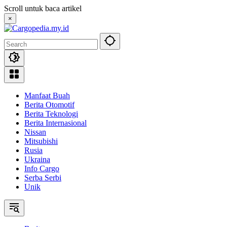
Skip
Scroll untuk baca artikel
to
×
content
Manfaat Buah
Berita Otomotif
Berita Teknologi
Berita Internasional
Nissan
Mitsubishi
Rusia
Ukraina
Info Cargo
Serba Serbi
Unik