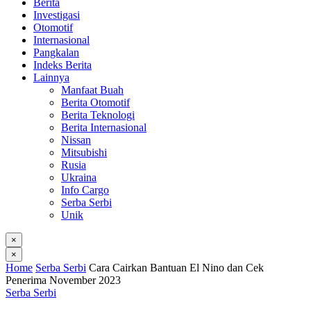
Berita
Investigasi
Otomotif
Internasional
Pangkalan
Indeks Berita
Lainnya
Manfaat Buah
Berita Otomotif
Berita Teknologi
Berita Internasional
Nissan
Mitsubishi
Rusia
Ukraina
Info Cargo
Serba Serbi
Unik
×
×
Home
Serba Serbi
Cara Cairkan Bantuan El Nino dan Cek
Penerima November 2023
Serba Serbi