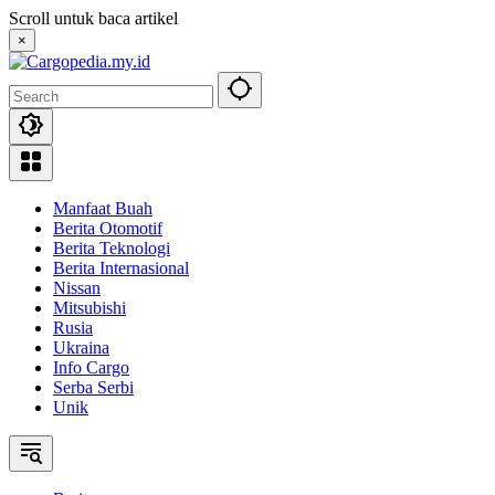
Skip
Scroll untuk baca artikel
to
×
content
Manfaat Buah
Berita Otomotif
Berita Teknologi
Berita Internasional
Nissan
Mitsubishi
Rusia
Ukraina
Info Cargo
Serba Serbi
Unik