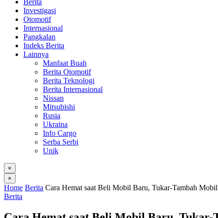
Berita
Investigasi
Otomotif
Internasional
Pangkalan
Indeks Berita
Lainnya
Manfaat Buah
Berita Otomotif
Berita Teknologi
Berita Internasional
Nissan
Mitsubishi
Rusia
Ukraina
Info Cargo
Serba Serbi
Unik
×
×
Home
Berita
Cara Hemat saat Beli Mobil Baru, Tukar-Tambah Mobil
Berita
Cara Hemat saat Beli Mobil Baru, Tukar