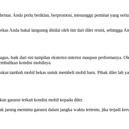
ebentar. Anda perlu beriklan, berpromosi, menunggu peminat yang ser
as Anda bakal langsung dinilai oleh tim dari diler resmi, sehingga An
us, baik dari sisi tampilan eksterior-interior maupun performanya. Ole
mbalikan kondisi mobilnya.
h tukar-tambah mobil bekas untuk membeli mobil baru. Pihak diler la
n garansi terkait kondisi mobil kepada diler.
 jarang meminta garansi dalam jangka waktu tertentu, jika terjadi keru