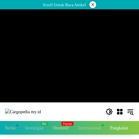
Skip
×
Scroll Untuk Baca Artikel
to
content
Berita
Investigasi
Otomotif
Internasional
Pangkalan