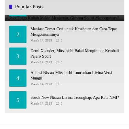
Joki Tugas Kuliah Makin Menjamur, Gimana Solusi
Popular Posts
1
Mencegahnya?
October 10, 2024
0
Manfaat Tomat Ceri untuk Kesehatan dan Cara Tepat
2
Mengonsumsinya
March 14, 2023
0
Demi Xpander, Mitsubishi Bakal Mengimpor Kembali
3
Pajero Sport
March 14, 2023
0
Aliansi Nissan-Mitsubishi Luncurkan Livina Versi
4
Mungil
March 14, 2023
0
Sosok New Nissan Livina Terungkap, Apa Kata NMI?
5
March 14, 2023
0