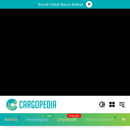
Skip
×
Scroll Untuk Baca Artikel
to
content
Berita
Investigasi
Otomotif
Internasional
Pan