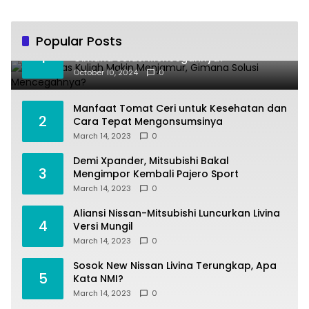
Popular Posts
Joki Tugas Kuliah Makin Menjamur,
1
Gimana Solusi Mencegahnya?
October 10, 2024
0
Manfaat Tomat Ceri untuk Kesehatan dan
2
Cara Tepat Mengonsumsinya
March 14, 2023
0
Demi Xpander, Mitsubishi Bakal
3
Mengimpor Kembali Pajero Sport
March 14, 2023
0
Aliansi Nissan-Mitsubishi Luncurkan Livina
4
Versi Mungil
March 14, 2023
0
Sosok New Nissan Livina Terungkap, Apa
5
Kata NMI?
March 14, 2023
0