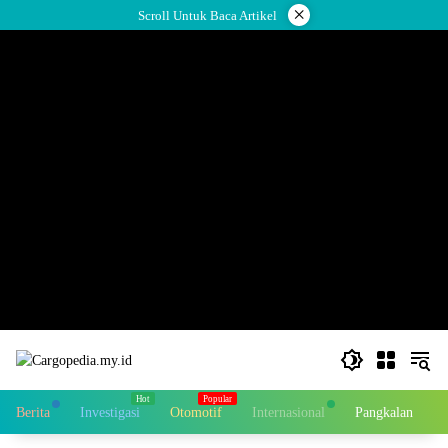
Skip
×
Scroll Untuk Baca Artikel
to
content
Berita
Investigasi
Otomotif
Internasional
Pangkalan