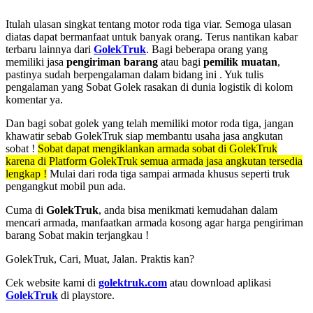
Itulah ulasan singkat tentang motor roda tiga viar. Semoga ulasan
diatas dapat bermanfaat untuk banyak orang. Terus nantikan kabar
terbaru lainnya dari
GolekTruk
. Bagi beberapa orang yang
memiliki jasa
pengiriman barang
atau bagi
pemilik muatan
,
pastinya sudah berpengalaman dalam bidang ini . Yuk tulis
pengalaman yang Sobat Golek rasakan di dunia logistik di kolom
komentar ya.
Dan bagi sobat golek yang telah memiliki motor roda tiga, jangan
khawatir sebab GolekTruk siap membantu usaha jasa angkutan
sobat !
Sobat dapat mengiklankan armada sobat di GolekTruk
karena di Platform GolekTruk semua armada jasa angkutan tersedia
lengkap !
Mulai dari roda tiga sampai armada khusus seperti truk
pengangkut mobil pun ada.
Cuma di
GolekTruk
, anda bisa menikmati kemudahan dalam
mencari armada, manfaatkan armada kosong agar harga pengiriman
barang Sobat makin terjangkau !
GolekTruk, Cari, Muat, Jalan. Praktis kan?
Cek website kami di
golektruk.com
atau download aplikasi
GolekTruk
di playstore.