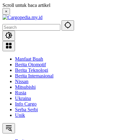
Skip
Scroll untuk baca artikel
to
×
content
Manfaat Buah
Berita Otomotif
Berita Teknologi
Berita Internasional
Nissan
Mitsubishi
Rusia
Ukraina
Info Cargo
Serba Serbi
Unik