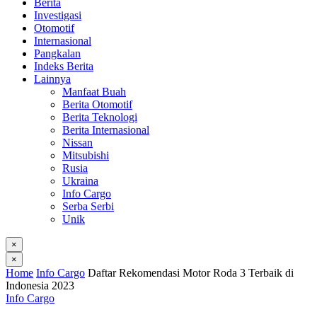
Berita
Investigasi
Otomotif
Internasional
Pangkalan
Indeks Berita
Lainnya
Manfaat Buah
Berita Otomotif
Berita Teknologi
Berita Internasional
Nissan
Mitsubishi
Rusia
Ukraina
Info Cargo
Serba Serbi
Unik
×
×
Home
Info Cargo
Daftar Rekomendasi Motor Roda 3 Terbaik di
Indonesia 2023
Info Cargo