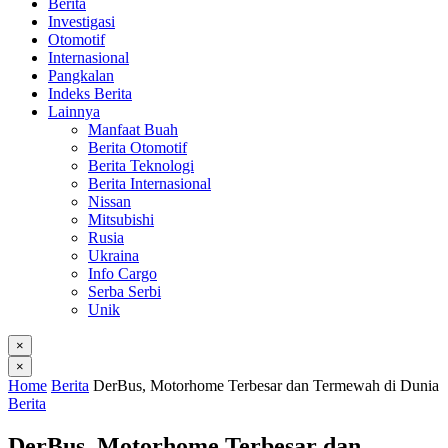
Berita
Investigasi
Otomotif
Internasional
Pangkalan
Indeks Berita
Lainnya
Manfaat Buah
Berita Otomotif
Berita Teknologi
Berita Internasional
Nissan
Mitsubishi
Rusia
Ukraina
Info Cargo
Serba Serbi
Unik
×
×
Home
Berita
DerBus, Motorhome Terbesar dan Termewah di Dunia
Berita
DerBus, Motorhome Terbesar dan