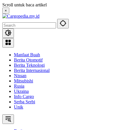
Skip
Scroll untuk baca artikel
to
×
content
Manfaat Buah
Berita Otomotif
Berita Teknologi
Berita Internasional
Nissan
Mitsubishi
Rusia
Ukraina
Info Cargo
Serba Serbi
Unik