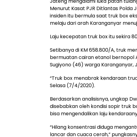
Jateng mengalami luka patah tulang k
Menurut Kasat PJR Ditlantas Polda 
insiden itu bermula saat truk box 
melaju dari arah Karanganyar menuj
Laju kecepatan truk box itu sekira 8
Setibanya di KM 658.800/A, truk me
bermuatan cairan etanol bernopol
Sugiyono (46) warga Karanganyar, 
“Truk box menabrak kendaraan truck
Selasa (7/4/2020).
Berdasarkan analisisnya, ungkap Dwi,
disebabkan oleh kondisi sopir truk 
bisa mengendalikan laju kendaraan
“Hilang konsentrasi diduga mengantuk,
lancar dan cuaca cerah,” pungkasny