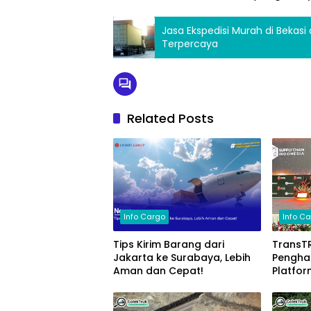
Jasa Ekspedisi Murah di Bekasi
Terpercaya
Related Posts
Info Cargo
Info C
Tips Kirim Barang dari
TransT
Jakarta ke Surabaya, Lebih
Penghar
Aman dan Cepat!
Platfor
Supply 