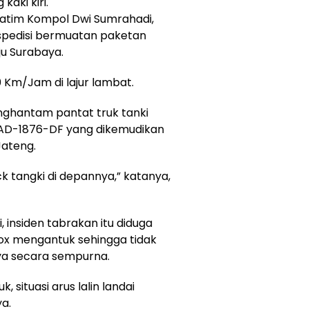
aki kiri.
Jatim Kompol Dwi Sumrahadi,
ekspedisi bermuatan paketan
u Surabaya.
0 Km/Jam di lajur lambat.
nghantam pantat truk tanki
 AD-1876-DF yang dikemudikan
Jateng.
 tangki di depannya,” katanya,
 insiden tabrakan itu diduga
box mengantuk sehingga tidak
ya secara sempurna.
 situasi arus lalin landai
a.