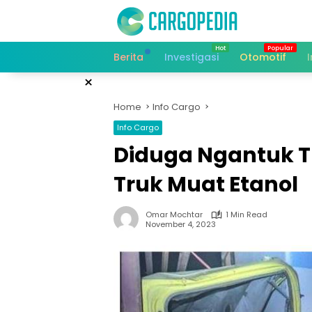
Skip
to
content
Berita
Investigasi
Otomotif
×
Home
Info Cargo
Info Cargo
Diduga Ngantuk Tr
Truk Muat Etanol
Omar Mochtar
1 Min Read
November 4, 2023