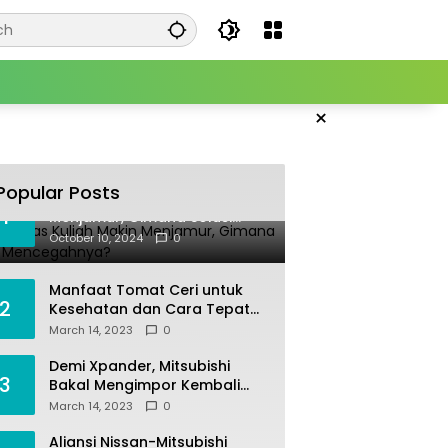
×
Popular Posts
Joki Tugas Kuliah Makin
1
Menjamur, Gimana Solusi
Mencegahnya?
October 10, 2024
0
Manfaat Tomat Ceri untuk
2
Kesehatan dan Cara Tepat
Mengonsumsinya
March 14, 2023
0
Demi Xpander, Mitsubishi
3
Bakal Mengimpor Kembali
Pajero Sport
March 14, 2023
0
Aliansi Nissan-Mitsubishi