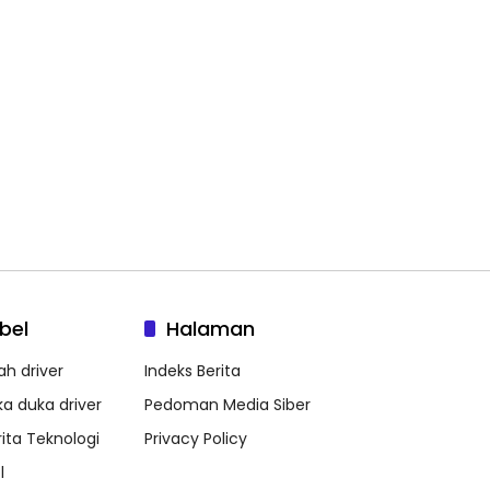
bel
Halaman
ah driver
Indeks Berita
ka duka driver
Pedoman Media Siber
rita Teknologi
Privacy Policy
l