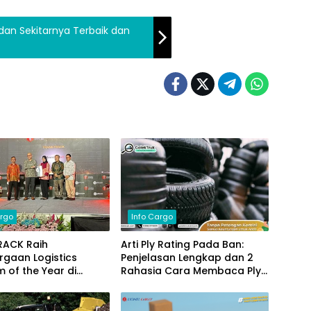
 dan Sekitarnya Terbaik dan
argo
Info Cargo
RACK Raih
Arti Ply Rating Pada Ban:
gaan Logistics
Penjelasan Lengkap dan 2
m of the Year di
Rahasia Cara Membaca Ply
Chain Indonesia 2024
Rating!