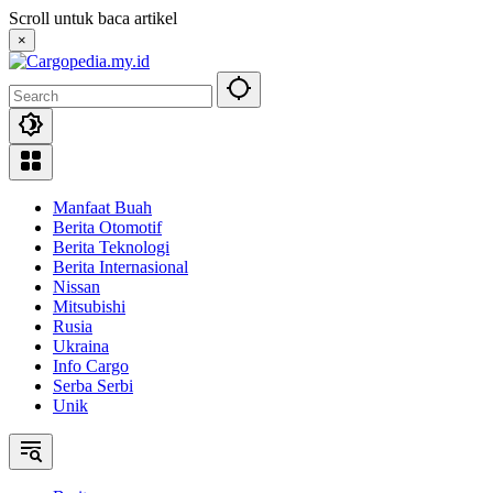
Skip
Scroll untuk baca artikel
to
×
content
Manfaat Buah
Berita Otomotif
Berita Teknologi
Berita Internasional
Nissan
Mitsubishi
Rusia
Ukraina
Info Cargo
Serba Serbi
Unik