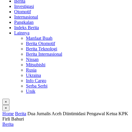
Berita
Investigasi
Otomotif
Internasional
Pangkalan
Indeks Berita
Lainnya
Manfaat Buah
Berita Otomotif
Berita Teknologi
Berita Internasional
Nissan
Mitsubishi
Rusia
Ukraina
Info Cargo
Serba Serbi
Unik
×
×
Home
Berita
Dua Jurnalis Aceh Diintimidasi Pengawal Ketua KPK
Firli Bahuri
Berita