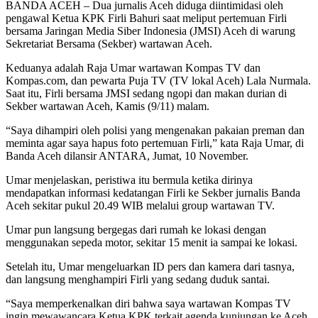
BANDA ACEH –
Dua jurnalis Aceh diduga diintimidasi oleh
pengawal Ketua KPK Firli Bahuri saat meliput pertemuan Firli
bersama Jaringan Media Siber Indonesia (JMSI) Aceh di warung
Sekretariat Bersama (Sekber) wartawan Aceh.
Keduanya adalah Raja Umar wartawan Kompas TV dan
Kompas.com, dan pewarta Puja TV (TV lokal Aceh) Lala Nurmala.
Saat itu, Firli bersama JMSI sedang ngopi dan makan durian di
Sekber wartawan Aceh, Kamis (9/11) malam.
“Saya dihampiri oleh polisi yang mengenakan pakaian preman dan
meminta agar saya hapus foto pertemuan Firli,” kata Raja Umar, di
Banda Aceh dilansir ANTARA, Jumat, 10 November.
Umar menjelaskan, peristiwa itu bermula ketika dirinya
mendapatkan informasi kedatangan Firli ke Sekber jurnalis Banda
Aceh sekitar pukul 20.49 WIB melalui group wartawan TV.
Umar pun langsung bergegas dari rumah ke lokasi dengan
menggunakan sepeda motor, sekitar 15 menit ia sampai ke lokasi.
Setelah itu, Umar mengeluarkan ID pers dan kamera dari tasnya,
dan langsung menghampiri Firli yang sedang duduk santai.
“Saya memperkenalkan diri bahwa saya wartawan Kompas TV
ingin mewawancara Ketua KPK terkait agenda kunjungan ke Aceh