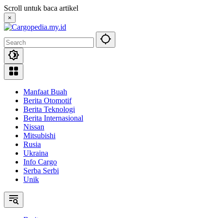
Skip
Scroll untuk baca artikel
to
×
content
Manfaat Buah
Berita Otomotif
Berita Teknologi
Berita Internasional
Nissan
Mitsubishi
Rusia
Ukraina
Info Cargo
Serba Serbi
Unik