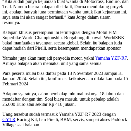
“Kita sudah punya kejuaraan buat wanita di Motocross, Enduro, dan
Trial. Namun bicara balapan di sirkuit, Dorna mendukung proyek
ini, apalagi banyak juga permintaan wanita untuk ikut kejuaraan ini,
saya rasa ini akan sangat berhasil,” kata Jorge dalam siaran
resminya.
Balapan khusus perempuan ini terintegrasi dengan Motul FIM
Superbike World Championship. Bergabung di bawah WorldSBK
bakal manfaatkan tayangan secara global. Selain itu balapan juda
dapat hadiah dari Pirelli, serta kesempatan mendapatkan sponsor.
Yamaha juga akan menjadi penyedia motor, yakni
Yamaha YZF-R7
.
Artinya balapan akan memakai unit yang sama semua.
Para peserta mulai bisa daftar pada 13 November 2023 sampai 31
Januari 2024. Selain itu, konfirmasi keikutsertaan dilakukan pada 15
Februari 2024.
Adapun syaratnya, calon pembalap minimal usianya 18 tahun dan
mendaftar dengan tim. Soal biaya masuk, untuk pebalap adalah
25.000 Euro atau sekitar Rp 416 jutaan.
Uang tersebut sudah termasuk Yamaha YZF-R7 2023 dengan
GYTR
Racing Kit, ban Pirelli, BBM, servis, sampai akses Paddock
Village saat balapan.