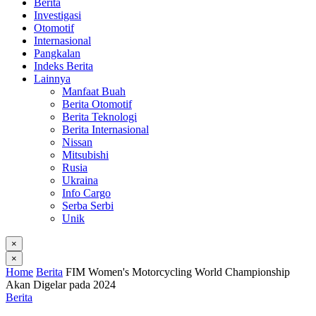
Berita
Investigasi
Otomotif
Internasional
Pangkalan
Indeks Berita
Lainnya
Manfaat Buah
Berita Otomotif
Berita Teknologi
Berita Internasional
Nissan
Mitsubishi
Rusia
Ukraina
Info Cargo
Serba Serbi
Unik
×
×
Home
Berita
FIM Women's Motorcycling World Championship
Akan Digelar pada 2024
Berita