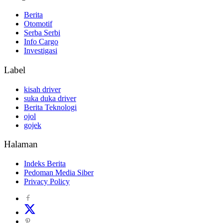
Berita
Otomotif
Serba Serbi
Info Cargo
Investigasi
Label
kisah driver
suka duka driver
Berita Teknologi
ojol
gojek
Halaman
Indeks Berita
Pedoman Media Siber
Privacy Policy