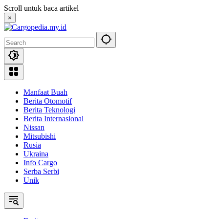
Skip
Scroll untuk baca artikel
to
×
content
Manfaat Buah
Berita Otomotif
Berita Teknologi
Berita Internasional
Nissan
Mitsubishi
Rusia
Ukraina
Info Cargo
Serba Serbi
Unik