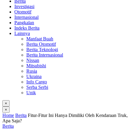
Berita
Investigasi
Otomotif
Internasional
Pangkalan
Indeks Berita
Lainnya
Manfaat Buah
Berita Otomotif
Berita Teknologi
Berita Internasional
Nissan
Mitsubishi
Rusia
Ukraina
Info Cargo
Serba Serbi
Unik
×
×
Home
Berita
Fitur-Fitur Ini Hanya Dimiliki Oleh Kendaraan Truk,
Apa Saja?
Berita