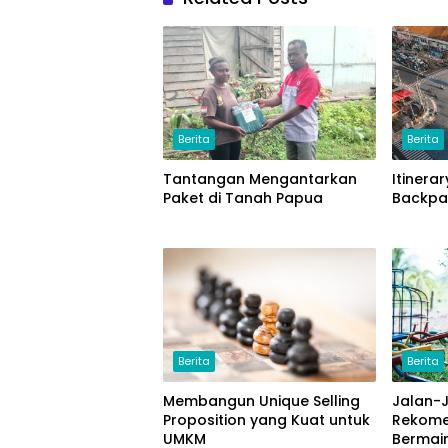
Berita
Berita
Tantangan Mengantarkan
Itinera
Paket di Tanah Papua
Backpa
Berita
Berita
Membangun Unique Selling
Jalan-
Proposition yang Kuat untuk
Rekome
UMKM
Bermain