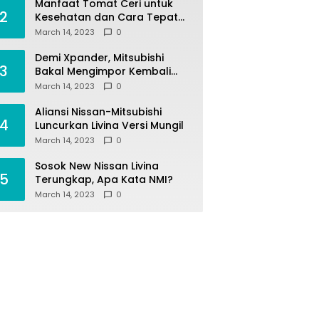
Manfaat Tomat Ceri untuk
2
Kesehatan dan Cara Tepat
Mengonsumsinya
March 14, 2023
0
Demi Xpander, Mitsubishi
3
Bakal Mengimpor Kembali
Pajero Sport
March 14, 2023
0
Aliansi Nissan-Mitsubishi
4
Luncurkan Livina Versi Mungil
March 14, 2023
0
Sosok New Nissan Livina
5
Terungkap, Apa Kata NMI?
March 14, 2023
0