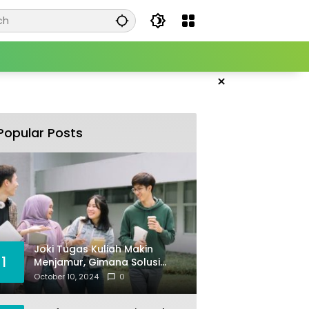
×
Popular Posts
Joki Tugas Kuliah Makin
1
Menjamur, Gimana Solusi
Mencegahnya?
October 10, 2024
0