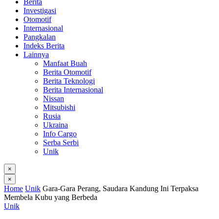
Berita
Investigasi
Otomotif
Internasional
Pangkalan
Indeks Berita
Lainnya
Manfaat Buah
Berita Otomotif
Berita Teknologi
Berita Internasional
Nissan
Mitsubishi
Rusia
Ukraina
Info Cargo
Serba Serbi
Unik
×
×
Home
Unik
Gara-Gara Perang, Saudara Kandung Ini Terpaksa
Membela Kubu yang Berbeda
Unik