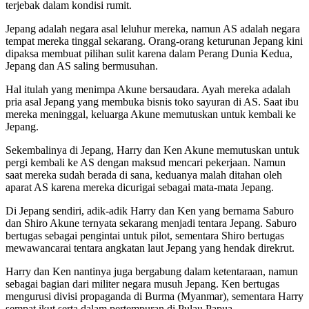
terjebak dalam kondisi rumit.
Jepang adalah negara asal leluhur mereka, namun AS adalah negara
tempat mereka tinggal sekarang. Orang-orang keturunan Jepang kini
dipaksa membuat pilihan sulit karena dalam Perang Dunia Kedua,
Jepang dan AS saling bermusuhan.
Hal itulah yang menimpa Akune bersaudara. Ayah mereka adalah
pria asal Jepang yang membuka bisnis toko sayuran di AS. Saat ibu
mereka meninggal, keluarga Akune memutuskan untuk kembali ke
Jepang.
Sekembalinya di Jepang, Harry dan Ken Akune memutuskan untuk
pergi kembali ke AS dengan maksud mencari pekerjaan. Namun
saat mereka sudah berada di sana, keduanya malah ditahan oleh
aparat AS karena mereka dicurigai sebagai mata-mata Jepang.
Di Jepang sendiri, adik-adik Harry dan Ken yang bernama Saburo
dan Shiro Akune ternyata sekarang menjadi tentara Jepang. Saburo
bertugas sebagai pengintai untuk pilot, sementara Shiro bertugas
mewawancarai tentara angkatan laut Jepang yang hendak direkrut.
Harry dan Ken nantinya juga bergabung dalam ketentaraan, namun
sebagai bagian dari militer negara musuh Jepang. Ken bertugas
mengurusi divisi propaganda di Burma (Myanmar), sementara Harry
sempat ikut serta dalam pertempuran di Pulau Papua.