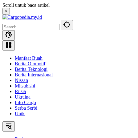
Skip
Scroll untuk baca artikel
to
×
content
Manfaat Buah
Berita Otomotif
Berita Teknologi
Berita Internasional
Nissan
Mitsubishi
Rusia
Ukraina
Info Cargo
Serba Serbi
Unik