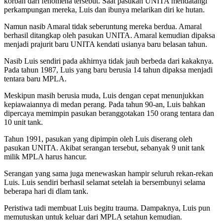
korban dari fenomena tersebut. Saat pasukan UNITA mendatangi
perkampungan mereka, Luis dan ibunya melarikan diri ke hutan.
Namun nasib Amaral tidak seberuntung mereka berdua. Amaral
berhasil ditangkap oleh pasukan UNITA. Amaral kemudian dipaksa
menjadi prajurit baru UNITA kendati usianya baru belasan tahun.
Nasib Luis sendiri pada akhirnya tidak jauh berbeda dari kakaknya.
Pada tahun 1987, Luis yang baru berusia 14 tahun dipaksa menjadi
tentara baru MPLA.
Meskipun masih berusia muda, Luis dengan cepat menunjukkan
kepiawaiannya di medan perang. Pada tahun 90-an, Luis bahkan
dipercaya memimpin pasukan beranggotakan 150 orang tentara dan
10 unit tank.
Tahun 1991, pasukan yang dipimpin oleh Luis diserang oleh
pasukan UNITA. Akibat serangan tersebut, sebanyak 9 unit tank
milik MPLA harus hancur.
Serangan yang sama juga menewaskan hampir seluruh rekan-rekan
Luis. Luis sendiri berhasil selamat setelah ia bersembunyi selama
beberapa hari di dlam tank.
Peristiwa tadi membuat Luis begitu trauma. Dampaknya, Luis pun
memutuskan untuk keluar dari MPLA setahun kemudian.