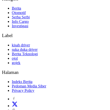
Berita
Otomotif
Serba Serbi
Info Cargo
Investigasi
Label
kisah driver
suka duka driver
Berita Teknologi
ojol
gojek
Halaman
Indeks Berita
Pedoman Media Siber
Privacy Policy