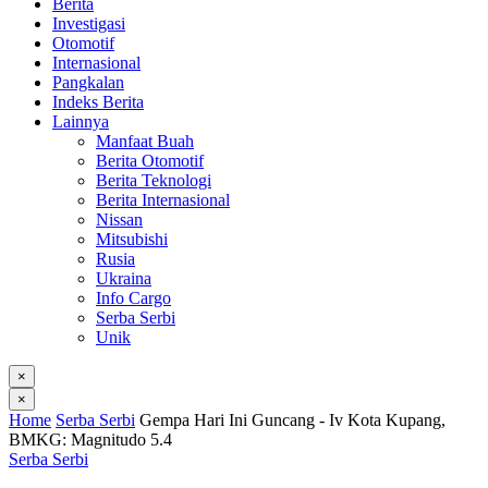
Berita
Investigasi
Otomotif
Internasional
Pangkalan
Indeks Berita
Lainnya
Manfaat Buah
Berita Otomotif
Berita Teknologi
Berita Internasional
Nissan
Mitsubishi
Rusia
Ukraina
Info Cargo
Serba Serbi
Unik
×
×
Home
Serba Serbi
Gempa Hari Ini Guncang - Iv Kota Kupang,
BMKG: Magnitudo 5.4
Serba Serbi