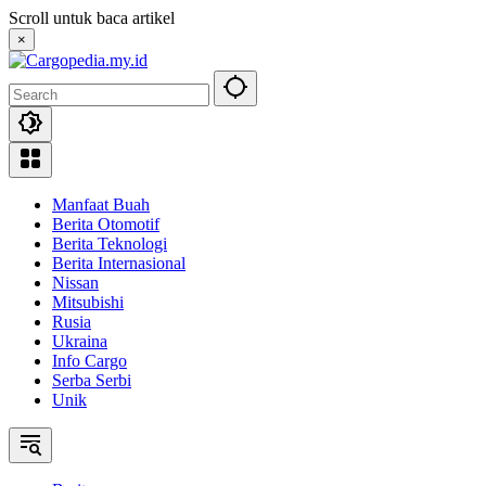
Skip
Scroll untuk baca artikel
to
×
content
Manfaat Buah
Berita Otomotif
Berita Teknologi
Berita Internasional
Nissan
Mitsubishi
Rusia
Ukraina
Info Cargo
Serba Serbi
Unik