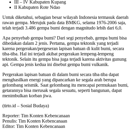
III – IV Kabupaten Kupang
II Kabupaten Rote Ndao
Untuk diketahui, sebagian besar wilayah Indonesia termasuk daerah
rawan gempa. Merujuk pada data BMKG, selama 1976‐2006 saja,
telah terjadi 3.486 gempa bumi dengan magnitudo lebih dari 6,0.
Apa penyebab gempa bumi? Dari segi penyebab, gempa bumi bisa
dibedakan dalam 2 jenis. Pertama, gempa tektonik yang terjadi
karena pergerakan/pergeseran lapisan batuan di kulit bumi, secara
tiba‐tiba. Hal ini terjadi akibat pergerakan lempeng‐lempeng
tektonik. Selain itu gempa bisa juga terjadi karena aktivitas gunung
api. Gempa jenis kedua ini disebut gempa bumi vulkanik.
Pergerakan lapisan batuan di dalam bumi secara tiba‐tiba dapat
menghasilkan energi yang dipancarkan ke segala arah berupa
gelombang seismik. Saat gelombang itu mencapai permukaan bumi,
getarannya bisa merusak segala sesuatu, seperti bangunan, dapat
menimbulkan korban jiwa.
(tirto.id –
Sosial Budaya
)
Reporter: Tim Konten Kebencanaan
Penulis: Tim Konten Kebencanaan
Editor: Tim Konten Kebencanaan