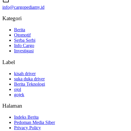
info@cargopediamy.id
Kategori
Berita
Otomotif
Serba Serbi
Info Cargo
Investigasi
Label
kisah driver
suka duka driver
Berita Teknologi
ojol
gojek
Halaman
Indeks Berita
Pedoman Media Siber
Privacy Policy