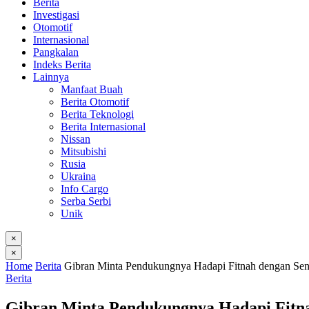
Berita
Investigasi
Otomotif
Internasional
Pangkalan
Indeks Berita
Lainnya
Manfaat Buah
Berita Otomotif
Berita Teknologi
Berita Internasional
Nissan
Mitsubishi
Rusia
Ukraina
Info Cargo
Serba Serbi
Unik
×
×
Home
Berita
Gibran Minta Pendukungnya Hadapi Fitnah dengan S
Berita
Gibran Minta Pendukungnya Hadapi Fitn