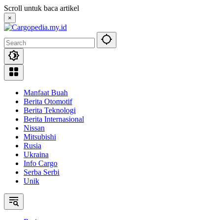
Skip
Scroll untuk baca artikel
to
×
content
Manfaat Buah
Berita Otomotif
Berita Teknologi
Berita Internasional
Nissan
Mitsubishi
Rusia
Ukraina
Info Cargo
Serba Serbi
Unik