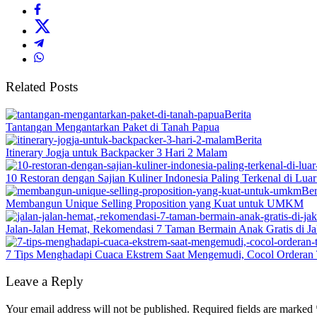
Related Posts
Berita
Tantangan Mengantarkan Paket di Tanah Papua
Berita
Itinerary Jogja untuk Backpacker 3 Hari 2 Malam
10 Restoran dengan Sajian Kuliner Indonesia Paling Terkenal di Lua
Ber
Membangun Unique Selling Proposition yang Kuat untuk UMKM
Jalan-Jalan Hemat, Rekomendasi 7 Taman Bermain Anak Gratis di Ja
7 Tips Menghadapi Cuaca Ekstrem Saat Mengemudi, Cocol Orderan 
Leave a Reply
Your email address will not be published.
Required fields are marked