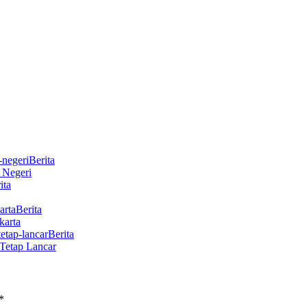
Berita
r Negeri
ita
Berita
karta
Berita
Tetap Lancar
*