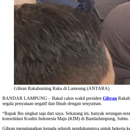
Gibran Rakabuming Raka di Lamoung (ANTARA)
BANDAR LAMPUNG – Bakal calon wakil presiden
Gibran
Rakabu
segala penyataan negatif dan fitnah dengan senyuman.
“Bapak Ibu singkat saja dari saya. Sekarang ini, banyak serangan-sera
konsolidasi Koalisi Indonesia Maju (KIM) di Bandarlampung, Sabtu.
Gibran mengingatkan kepada seluruh pendukungnya untuk bekerja ke