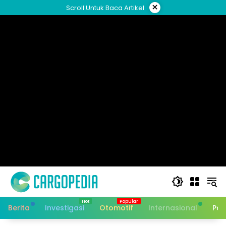
Skip
×
Scroll Untuk Baca Artikel
to
content
Berita
Investigasi
Otomotif
Internasional
Pan