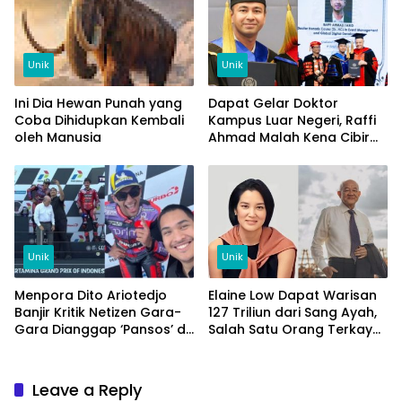
Unik
Unik
Ini Dia Hewan Punah yang
Dapat Gelar Doktor
Coba Dihidupkan Kembali
Kampus Luar Negeri, Raffi
oleh Manusia
Ahmad Malah Kena Cibir
Netizen
Unik
Unik
Menpora Dito Ariotedjo
Elaine Low Dapat Warisan
Banjir Kritik Netizen Gara-
127 Triliun dari Sang Ayah,
Gara Dianggap ‘Pansos’ di
Salah Satu Orang Terkaya
Gelaran MotoGP
di Indonesia
Mandalika 2024
Leave a Reply