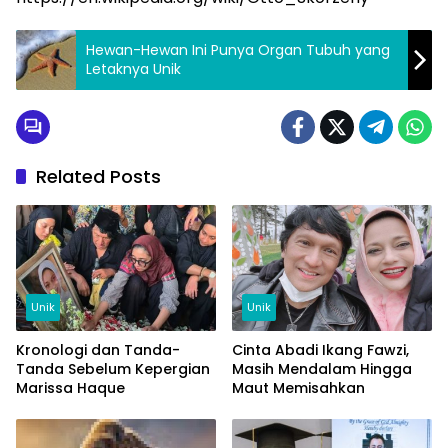
Hewan-Hewan Ini Punya Organ Tubuh yang
Letaknya Unik
Related Posts
Unik
Unik
Kronologi dan Tanda-
Cinta Abadi Ikang Fawzi,
Tanda Sebelum Kepergian
Masih Mendalam Hingga
Marissa Haque
Maut Memisahkan