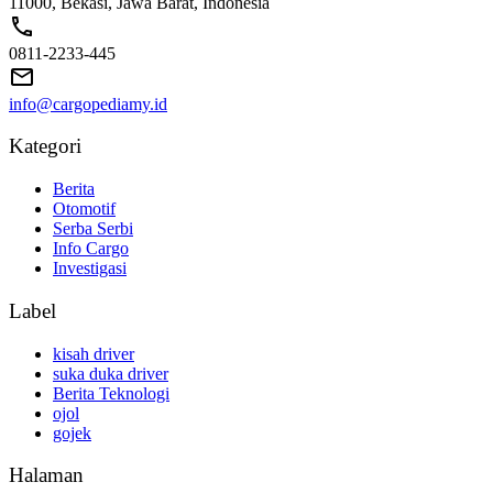
11000, Bekasi, Jawa Barat, Indonesia
0811-2233-445
info@cargopediamy.id
Kategori
Berita
Otomotif
Serba Serbi
Info Cargo
Investigasi
Label
kisah driver
suka duka driver
Berita Teknologi
ojol
gojek
Halaman