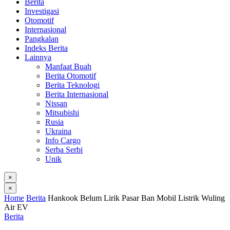
Berita
Investigasi
Otomotif
Internasional
Pangkalan
Indeks Berita
Lainnya
Manfaat Buah
Berita Otomotif
Berita Teknologi
Berita Internasional
Nissan
Mitsubishi
Rusia
Ukraina
Info Cargo
Serba Serbi
Unik
×
×
Home
Berita
Hankook Belum Lirik Pasar Ban Mobil Listrik Wuling
Air EV
Berita