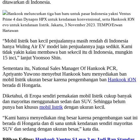
ditawarkan di Indonesia.
Hankook meluncurkan tiga ban baru untuk pasar Indonesia yakni Ventus
Prime 4 dan Dynapro HPX untuk kendaraan konvensional, serta Hankook ION
evo untuk kendaraan listrik. Jakarta, 3 November 2023. TEMPO/Erwan
Hartawan
“Mobil listrik ban kecil penjualannya masih rendah di Indonesia
hanya Wuling Air EV model lain penjualannya juga sedikit. Kami
tidak yakin kalau membawa ban sekecil itu di Indonesia, mungkin
15 inci,” lanjut Yoonsoo Shin.
Sementara itu, National Sales Manager Of Hankook PCR,
Apriyanto Yuwono menyebut Hankook baru menyediakan ban
mobil listrik ukuran besar karena pengembangan ban
Hankook iON
berada di Hongaria.
Diketahui, di Eropa sendiri pemakaian mobil listrik cukup banyak
dan mayoritas menggunakan sedan dan SUV. Sehingga belum
punya ban khusus
mobil listrik
dengan ukuran kecil.
“Kami hanya menyediakan ring besar karena pengembangan saat ini
berada di Hongaria dan di sana untuk kendaraan sendiri mayoritas
SUV dan sedang dengan ukuran besar,” kata dia.
Pilihan Editor:
Hankook Ventus S1 evo 3 ev Jadi Ban Standar