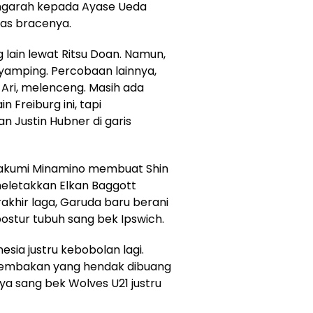
engarah kepada Ayase Ueda
as bracenya.
 lain lewat Ritsu Doan. Namun,
amping. Percobaan lainnya,
Ari, melenceng. Masih ada
Freiburg ini, tapi
n Justin Hubner di garis
Takumi Minamino membuat Shin
meletakkan Elkan Baggott
akhir laga, Garuda baru berani
stur tubuh sang bek Ipswich.
esia justru kebobolan lagi.
tembakan yang hendak dibuang
ya sang bek Wolves U21 justru