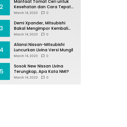
Manfaat Tomat Ceri untuk
2
Kesehatan dan Cara Tepat
Mengonsumsinya
March 14, 2023
0
Demi Xpander, Mitsubishi
3
Bakal Mengimpor Kembali
Pajero Sport
March 14, 2023
0
Aliansi Nissan-Mitsubishi
4
Luncurkan Livina Versi Mungil
March 14, 2023
0
Sosok New Nissan Livina
5
Terungkap, Apa Kata NMI?
March 14, 2023
0