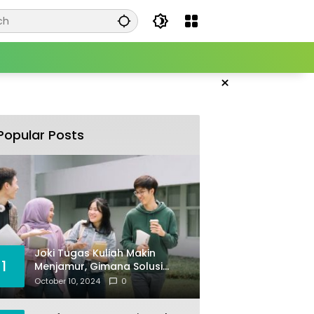
×
Popular Posts
Joki Tugas Kuliah Makin
1
Menjamur, Gimana Solusi
Mencegahnya?
October 10, 2024
0