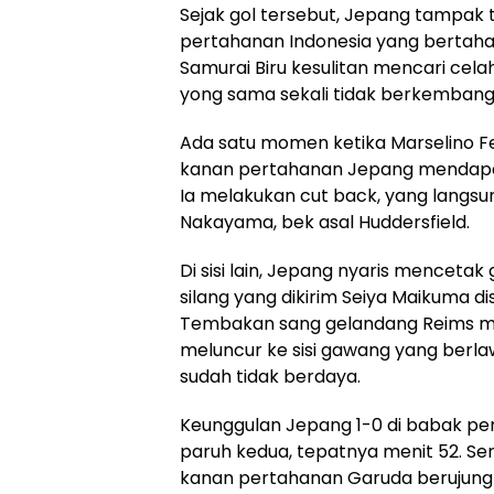
Sejak gol tersebut, Jepang tampa
pertahanan Indonesia yang bertaha
Samurai Biru kesulitan mencari celah.
yong sama sekali tidak berkembang
Ada satu momen ketika Marselino Fer
kanan pertahanan Jepang mendapat
Ia melakukan cut back, yang langsu
Nakayama, bek asal Huddersfield.
Di sisi lain, Jepang nyaris mencetak
silang yang dikirim Seiya Maikuma d
Tembakan sang gelandang Reims me
meluncur ke sisi gawang yang berla
sudah tidak berdaya.
Keunggulan Jepang 1-0 di babak p
paruh kedua, tepatnya menit 52. Sera
kanan pertahanan Garuda berujung 