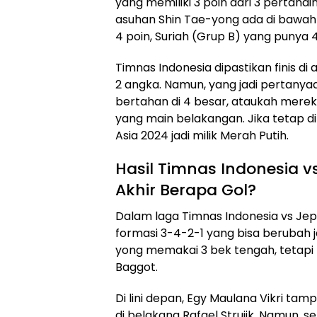
yang memiliki 3 poin dari 3 pertand
asuhan Shin Tae-yong ada di bawah
4 poin, Suriah (Grup B) yang punya 4
Timnas Indonesia dipastikan finis di
2 angka. Namun, yang jadi pertanya
bertahan di 4 besar, ataukah merek
yang main belakangan. Jika tetap di u
Asia 2024 jadi milik Merah Putih.
Hasil Timnas Indonesia v
Akhir Berapa Gol?
Dalam laga Timnas Indonesia vs J
formasi 3-4-2-1 yang bisa berubah ja
yong memakai 3 bek tengah, tetapi
Baggot.
Di lini depan, Egy Maulana Vikri tam
di belakang Rafael Struijk. Namun,