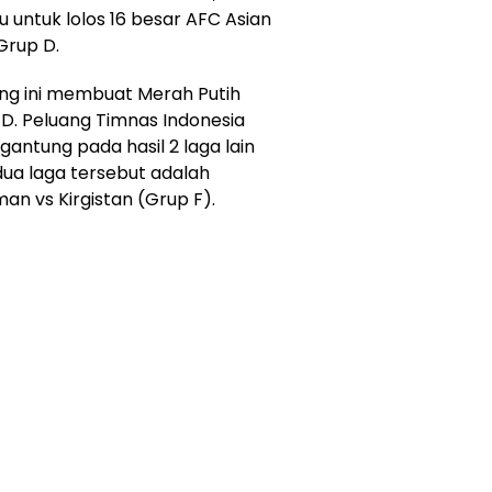
u untuk lolos 16 besar AFC Asian
Grup D.
epang ini membuat Merah Putih
p D. Peluang Timnas Indonesia
rgantung pada hasil 2 laga lain
dua laga tersebut adalah
an vs Kirgistan (Grup F).