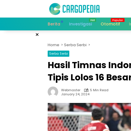
Skip
to
content
Berita
Investigasi
Otomotif
×
Home
Serba Serbi
Serba Serbi
Hasil Timnas Indo
Tipis Lolos 16 Besa
Webmaster
5 Min Read
January 24, 2024