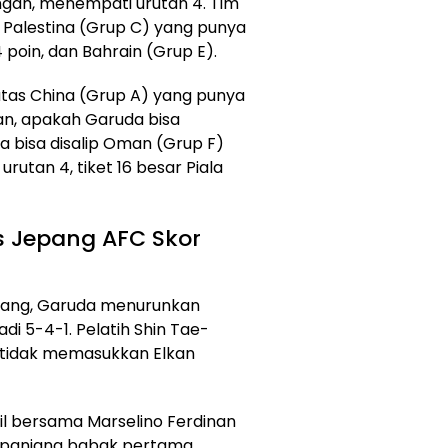
ingan, menempati urutan 4. Tim
 Palestina (Grup C) yang punya
 poin, dan Bahrain (Grup E).
 atas China (Grup A) yang punya
an, apakah Garuda bisa
a bisa disalip Oman (Grup F)
rutan 4, tiket 16 besar Piala
s Jepang AFC Skor
epang, Garuda menurunkan
di 5-4-1. Pelatih Shin Tae-
 tidak memasukkan Elkan
pil bersama Marselino Ferdinan
 sepanjang babak pertama,