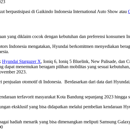
023
 berpastisipasi di Gaikindo Indonesia International Auto Show atau
raan yang diklaim cocok dengan kebutuhan dan preferensi konsumen In
tors Indonesia mengatakan, Hyundai berkomitmen menyediakan beraga
nesia.
uk
Hyundai Stargazer X
, Ioniq 6, Ioniq 5 Bluelink, New Palisade, dan 
g dapat menemukan beragam pilihan mobilitas yang sesuai kebutuhan
November 2023.
ari penjualan otomotif di Indonesia. Berdasarkan dari data dari Hyund
ndaraan terfavorit masyarakat Kota Bandung sepanjang 2023 hingga saat
ngan eksklusif yang bisa didapatkan melalui pembelian kendaraan 
erbagai hadiah menarik yang bisa dimenangkan meliputi Samsung Gala
00