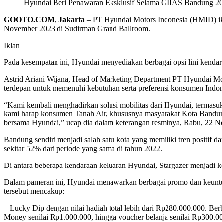
Hyundai Beri Penawaran Eksklusif Selama GIIAS Bandung 2
GOOTO.COM
,
Jakarta
– PT Hyundai Motors Indonesia (HMID) ikut
November 2023 di Sudirman Grand Ballroom.
Iklan
Pada kesempatan ini, Hyundai menyediakan berbagai opsi lini kenda
Astrid Ariani Wijana, Head of Marketing Department PT Hyundai Mo
terdepan untuk memenuhi kebutuhan serta preferensi konsumen Indo
“Kami kembali menghadirkan solusi mobilitas dari Hyundai, termas
kami harap konsumen Tanah Air, khususnya masyarakat Kota Bandun
bersama Hyundai,” ucap dia dalam keterangan resminya, Rabu, 22 
Bandung sendiri menjadi salah satu kota yang memiliki tren positif d
sekitar 52% dari periode yang sama di tahun 2022.
Di antara beberapa kendaraan keluaran Hyundai, Stargazer menjadi ke
Dalam pameran ini, Hyundai menawarkan berbagai promo dan keuntu
tersebut mencakup:
– Lucky Dip dengan nilai hadiah total lebih dari Rp280.000.000. B
Money senilai Rp1.000.000, hingga voucher belanja senilai Rp300.0