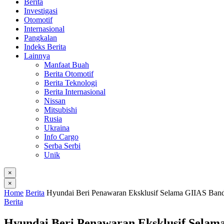
Berita
Investigasi
Otomotif
Internasional
Pangkalan
Indeks Berita
Lainnya
Manfaat Buah
Berita Otomotif
Berita Teknologi
Berita Internasional
Nissan
Mitsubishi
Rusia
Ukraina
Info Cargo
Serba Serbi
Unik
×
×
Home
Berita
Hyundai Beri Penawaran Eksklusif Selama GIIAS Ban
Berita
Hyundai Beri Penawaran Eksklusif Selam