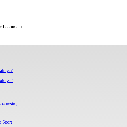
me I comment.
gahnya?
onsumsinya
o Sport