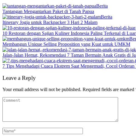
Berita
Tantangan Mengantarkan Paket di Tanah Papua
Berita
Itinerary Jogja untuk Backpacker 3 Hari 2 Malam
10 Restoran dengan Sajian Kuliner Indonesia Paling Terkenal di Lua
Ber
Membangun Unique Selling Proposition yang Kuat untuk UMKM
Jalan-Jalan Hemat, Rekomendasi 7 Taman Bermain Anak Gratis di Ja
7 Tips Menghadapi Cuaca Ekstrem Saat Mengemudi, Cocol Orderan 
Leave a Reply
Your email address will not be published.
Required fields are marked