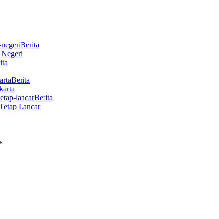
Berita
r Negeri
ita
Berita
karta
Berita
Tetap Lancar
*