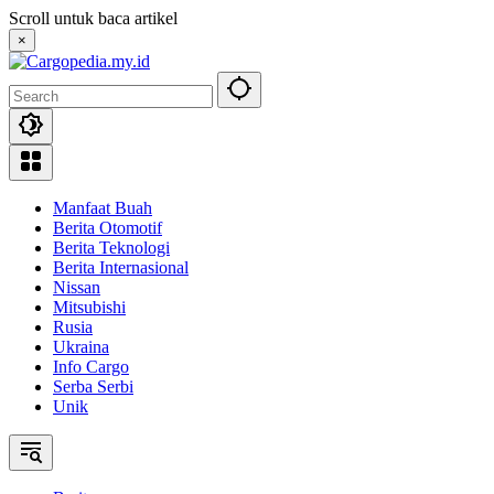
Skip
Scroll untuk baca artikel
to
×
content
Manfaat Buah
Berita Otomotif
Berita Teknologi
Berita Internasional
Nissan
Mitsubishi
Rusia
Ukraina
Info Cargo
Serba Serbi
Unik