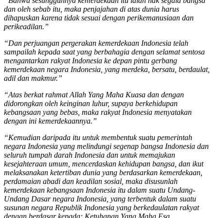
“Bahwa sesungguhnya kemerdekaan itu ialah hak segala bangsa
dan oleh sebab itu, maka penjajahan di atas dunia harus
dihapuskan karena tidak sesuai dengan perikemanusiaan dan
perikeadilan.”
“Dan perjuangan pergerakan kemerdekaan Indonesia telah
sampailah kepada saat yang berbahagia dengan selamat sentosa
mengantarkan rakyat Indonesia ke depan pintu gerbang
kemerdekaan negara Indonesia, yang merdeka, bersatu, berdaulat,
adil dan makmur.”
“Atas berkat rahmat Allah Yang Maha Kuasa dan dengan
didorongkan oleh keinginan luhur, supaya berkehidupan
kebangsaan yang bebas, maka rakyat Indonesia menyatakan
dengan ini kemerdekaannya.”
“Kemudian daripada itu untuk membentuk suatu pemerintah
negara Indonesia yang melindungi segenap bangsa Indonesia dan
seluruh tumpah darah Indonesia dan untuk memajukan
kesejahteraan umum, mencerdaskan kehidupan bangsa, dan ikut
melaksanakan ketertiban dunia yang berdasarkan kemerdekaan,
perdamaian abadi dan keadilan sosial, maka disusunlah
kemerdekaan kebangsaan Indonesia itu dalam suatu Undang-
Undang Dasar negara Indonesia, yang terbentuk dalam suatu
susunan negara Republik Indonesia yang berkedaulatan rakyat
dengan berdasar kepada: Ketuhanan Yang Maha Esa,