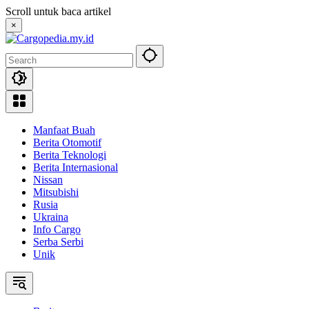
Skip
Scroll untuk baca artikel
to
×
content
Manfaat Buah
Berita Otomotif
Berita Teknologi
Berita Internasional
Nissan
Mitsubishi
Rusia
Ukraina
Info Cargo
Serba Serbi
Unik