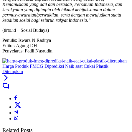
Kemanusiaan yang adil dan beradab, Persatuan Indonesia, dan
kerakyatan yang dipimpin oleh hikmat kebijaksanaan dalam
permusyawaratan/perwakilan, serta dengan mewujudkan suatu
keadilan sosial bagi seluruh rakyat Indonesia.”
(tirto.id –
Sosial Budaya
)
Penulis: Iswara N Raditya
Editor: Agung DH
Penyelaras: Fadli Nasrudin
Harga Produk FMCG Diprediksi Naik saat Cukai Plastik
Diterapkan
Related Posts