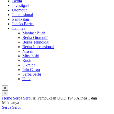
Berita
Investigasi
Otomotif
Internasional
Pangkalan
Indeks Berita
Lainnya
Manfaat Buah
Berita Otomotif
Berita Teknologi
Berita Internasional
Nissan
Mitsubishi
Rusia
Ukraina
Info Cargo
Serba Serbi
Unik
×
×
Home
Serba Serbi
Isi Pembukaan UUD 1945 Alinea 1 dan
Maknanya
Serba Serbi