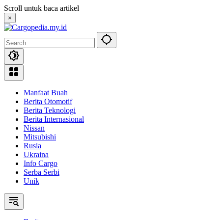
Skip
Scroll untuk baca artikel
to
×
content
Manfaat Buah
Berita Otomotif
Berita Teknologi
Berita Internasional
Nissan
Mitsubishi
Rusia
Ukraina
Info Cargo
Serba Serbi
Unik