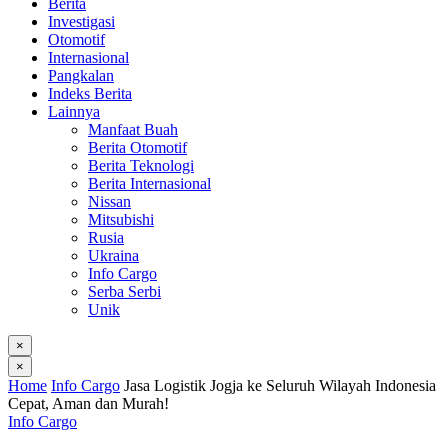
Berita
Investigasi
Otomotif
Internasional
Pangkalan
Indeks Berita
Lainnya
Manfaat Buah
Berita Otomotif
Berita Teknologi
Berita Internasional
Nissan
Mitsubishi
Rusia
Ukraina
Info Cargo
Serba Serbi
Unik
×
×
Home
Info Cargo
Jasa Logistik Jogja ke Seluruh Wilayah Indonesia
Cepat, Aman dan Murah!
Info Cargo