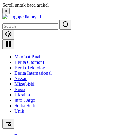
Skip
Scroll untuk baca artikel
to
×
content
Manfaat Buah
Berita Otomotif
Berita Teknologi
Berita Internasional
Nissan
Mitsubishi
Rusia
Ukraina
Info Cargo
Serba Serbi
Unik