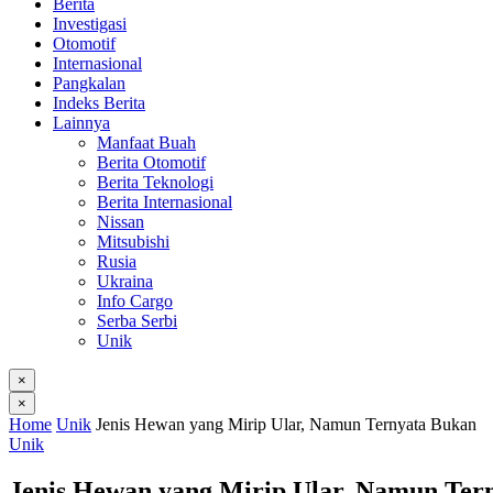
Berita
Investigasi
Otomotif
Internasional
Pangkalan
Indeks Berita
Lainnya
Manfaat Buah
Berita Otomotif
Berita Teknologi
Berita Internasional
Nissan
Mitsubishi
Rusia
Ukraina
Info Cargo
Serba Serbi
Unik
×
×
Home
Unik
Jenis Hewan yang Mirip Ular, Namun Ternyata Bukan
Unik
Jenis Hewan yang Mirip Ular, Namun Ter