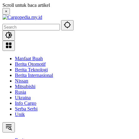
Skip
Scroll untuk baca artikel
to
×
content
Manfaat Buah
Berita Otomotif
Berita Teknologi
Berita Internasional
Nissan
Mitsubishi
Rusia
Ukraina
Info Cargo
Serba Serbi
Unik