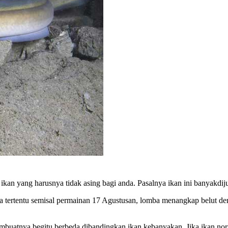
 ikan yang harusnya tidak asing bagi anda. Pasalnya ikan ini banyakd
a tertentu semisal permainan 17 Agustusan, lomba menangkap belut den
mbuatnya begitu berbeda dibandingkan ikan kebanyakan. Jika ikan nor