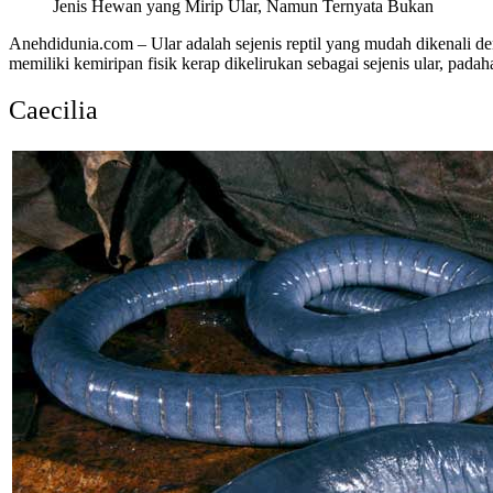
Jenis Hewan yang Mirip Ular, Namun Ternyata Bukan
Anehdidunia.com – Ular adalah sejenis reptil yang mudah dikenali 
memiliki kemiripan fisik kerap dikelirukan sebagai sejenis ular, pada
Caecilia