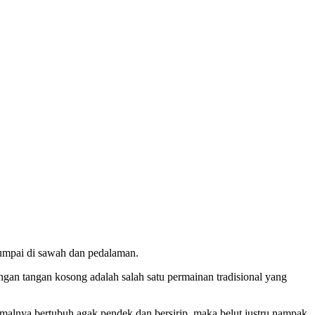
ijumpai di sawah dan pedalaman.
gan tangan kosong adalah salah satu permainan tradisional yang
malnya bertubuh agak pendek dan bersirip, maka belut justru nampak