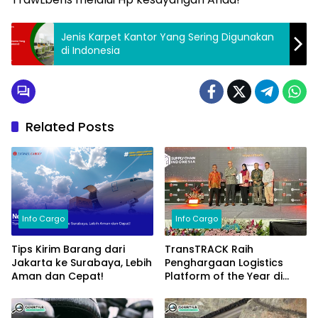
Jenis Karpet Kantor Yang Sering Digunakan
di Indonesia
Related Posts
Info Cargo
Info Cargo
Tips Kirim Barang dari
TransTRACK Raih
Jakarta ke Surabaya, Lebih
Penghargaan Logistics
Aman dan Cepat!
Platform of the Year di
Supply Chain Indonesia
2024