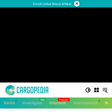
Skip
×
Scroll Untuk Baca Artikel
to
content
Berita
Investigasi
Otomotif
Internasional
Pan