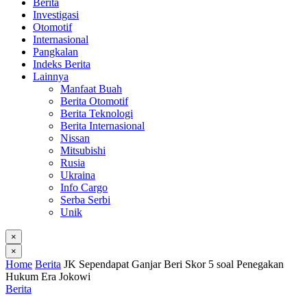
Berita
Investigasi
Otomotif
Internasional
Pangkalan
Indeks Berita
Lainnya
Manfaat Buah
Berita Otomotif
Berita Teknologi
Berita Internasional
Nissan
Mitsubishi
Rusia
Ukraina
Info Cargo
Serba Serbi
Unik
×
×
Home
Berita
JK Sependapat Ganjar Beri Skor 5 soal Penegakan
Hukum Era Jokowi
Berita