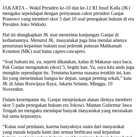
JAKARTA – Wakil Presiden ke-10 dan ke-12 RI Jusuf Kalla (JK)
mengaku sependapat dengan pernyataan calon presiden Ganjar
Pranowo yang memberi skor 5 dari 10 soal penegakan hukum di era
Presiden Joko Widodo.
Hal ini diungkapkan JK usai menerima kunjungan Ganjar di
kediamannya. Menurut JK, masyarakat juga bisa menilai adanya
penurunan kepastian hukum usai polemik putusan Mahkamah
Konstusi (MK) soal batas capres-cawapres.
“Soal hukum ini, ya, seperti dikatakan, kalau di Makasar saya baca,
Pak Ganjar mengatakan (skor) 5, begitu kan. Ya, saya kira anda juga
mungkin sependapat itu. Terutama karena suasana terakhir ini, kan.
Ini yang menentukan bangsa ke depan, sangat penting sekali,” kata
JK di Jalan Brawijaya Raya, Jakarta Selatan, Minggu, 19
November.
Dalam kesempatan itu, Ganjar menjelaskan alasan dirinya memberi
skor 5 pada penegakan hukum era Jokowi. Mantan Gubernur Jawa
Tengah ini mengaku mendapat banyak masyarakat yang merasakan
hal sama kepasanya.
“Kalau soal penilaian, karena banyaknya suara dari masyarakat
yang masuk kepada kami dan semua berbicara soal kepastian