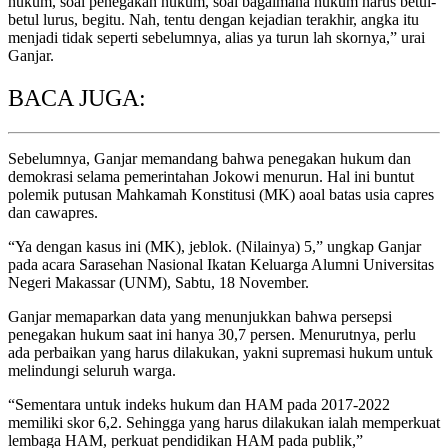
hukum, soal penegakan hukum, soal bagaimana hukum harus betul-
betul lurus, begitu. Nah, tentu dengan kejadian terakhir, angka itu
menjadi tidak seperti sebelumnya, alias ya turun lah skornya,” urai
Ganjar.
BACA JUGA:
Sebelumnya, Ganjar memandang bahwa penegakan hukum dan
demokrasi selama pemerintahan Jokowi menurun. Hal ini buntut
polemik putusan Mahkamah Konstitusi (MK) aoal batas usia capres
dan cawapres.
“Ya dengan kasus ini (MK), jeblok. (Nilainya) 5,” ungkap Ganjar
pada acara Sarasehan Nasional Ikatan Keluarga Alumni Universitas
Negeri Makassar (UNM), Sabtu, 18 November.
Ganjar memaparkan data yang menunjukkan bahwa persepsi
penegakan hukum saat ini hanya 30,7 persen. Menurutnya, perlu
ada perbaikan yang harus dilakukan, yakni supremasi hukum untuk
melindungi seluruh warga.
“Sementara untuk indeks hukum dan HAM pada 2017-2022
memiliki skor 6,2. Sehingga yang harus dilakukan ialah memperkuat
lembaga HAM, perkuat pendidikan HAM pada publik,”