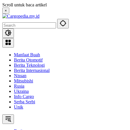
Skip
Scroll untuk baca artikel
to
×
content
Manfaat Buah
Berita Otomotif
Berita Teknologi
Berita Internasional
Nissan
Mitsubishi
Rusia
Ukraina
Info Cargo
Serba Serbi
Unik