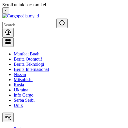
Skip
Scroll untuk baca artikel
to
×
content
Manfaat Buah
Berita Otomotif
Berita Teknologi
Berita Internasional
Nissan
Mitsubishi
Rusia
Ukraina
Info Cargo
Serba Serbi
Unik