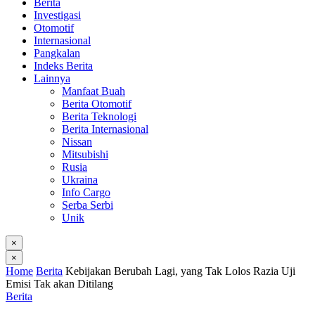
Berita
Investigasi
Otomotif
Internasional
Pangkalan
Indeks Berita
Lainnya
Manfaat Buah
Berita Otomotif
Berita Teknologi
Berita Internasional
Nissan
Mitsubishi
Rusia
Ukraina
Info Cargo
Serba Serbi
Unik
×
×
Home
Berita
Kebijakan Berubah Lagi, yang Tak Lolos Razia Uji
Emisi Tak akan Ditilang
Berita