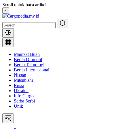
Skip
Scroll untuk baca artikel
to
×
content
Manfaat Buah
Berita Otomotif
Berita Teknologi
Berita Internasional
Nissan
Mitsubishi
Rusia
Ukraina
Info Cargo
Serba Serbi
Unik