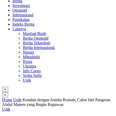
Berita
Investigasi
Otomotif
Internasional
Pangkalan
Indeks Berita
Lainnya
Manfaat Buah
Berita Otomotif
Berita Teknologi
Berita Internasional
Nissan
Mitsubishi
Rusia
Ukraina
Info Cargo
Serba Serbi
Unik
×
×
Home
Unik
Kenalan dengan Anisha Rosnah, Calon Istri Pangeran
Abdul Mateen yang Begitu Rupawan
Unik