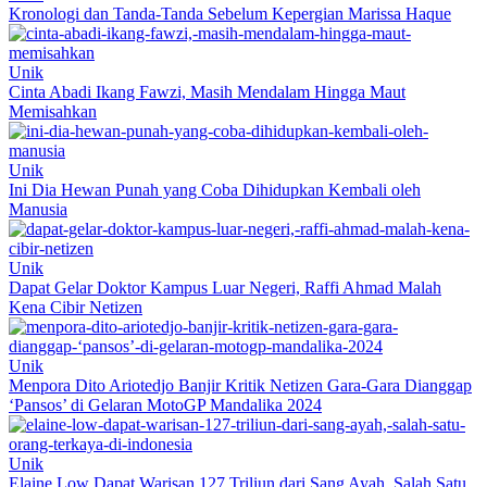
Kronologi dan Tanda-Tanda Sebelum Kepergian Marissa Haque
Unik
Cinta Abadi Ikang Fawzi, Masih Mendalam Hingga Maut
Memisahkan
Unik
Ini Dia Hewan Punah yang Coba Dihidupkan Kembali oleh
Manusia
Unik
Dapat Gelar Doktor Kampus Luar Negeri, Raffi Ahmad Malah
Kena Cibir Netizen
Unik
Menpora Dito Ariotedjo Banjir Kritik Netizen Gara-Gara Dianggap
‘Pansos’ di Gelaran MotoGP Mandalika 2024
Unik
Elaine Low Dapat Warisan 127 Triliun dari Sang Ayah, Salah Satu