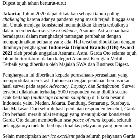
Digest tujuh tahun berturut-turut
Jakarta;
Tahun 2020 dapat dikatakan sebagai tahun paling
challenging
karena adanya pandemi yang masih terjadi hingga saat
ini. Untuk menjaga konsistensi menunjukkan kinerja terbaiknya
dalam memberikan
service excellence,
Asuransi Astra senantiasa
beradaptasi dalam menghadapi tantangan perubahan dengan
mengoptimalkan peluang yang ada. Hal tersebut dibuktikan dengan
diraihnya penghargaan
Indonesia Original Brands (IOB) Award
2021
oleh produk unggulan Asuransi Astra, Garda Oto selama tujuh
tahun berturut-turut dalam kategori Asuransi Kerugian Mobil
Terbaik yang diberikan oleh Majalah SWA dan Business Digest.
Penghargaan ini diberikan kepada perusahaan-perusahaan yang
memproduksi merek asli Indonesia dengan penilaian berdasarkan
hasil survei pada aspek
Advocacy
,
Loyalty
, dan
Satisfaction
. Survei
tersebut dilakukan terhadap 5000 responden yang dipilih secara
acak bertahap (
multistage random sampling
) di 6 kota besar di
Indonesia yaitu, Medan, Jakarta, Bandung, Semarang, Surabaya,
dan Makasar. Dari seluruh hasil penilaian responden tersebut, Garda
Oto berhasil meraih nilai tertinggi yang menunjukkan konsistensi
Garda Oto dalam memberikan rasa
peace of mind
kepada seluruh
pelanggannya melalui berbagai kualitas pelayanan yang premium.
Selain menciptakan
service excellent
pada seluruh pelayanan Garda