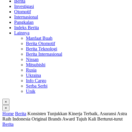
Berita
Investigasi
Otomotif
Internasional
Pangkalan
Indeks Berita
Lainnya
Manfaat Buah
Berita Otomotif
Berita Teknologi
Berita Internasional
Nissan
Mitsubishi
Rusia
Ukraina
Info Cargo
Serba Serbi
Unik
×
×
Home
Berita
Konsisten Tunjukkan Kinerja Terbaik, Asuransi Astra
Raih Indonesia Original Brands Award Tujuh Kali Berturut-turut
Berita