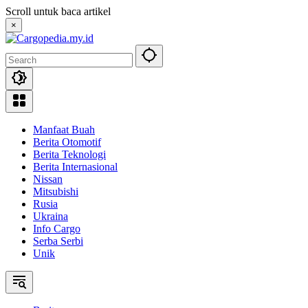
Skip
Scroll untuk baca artikel
to
×
content
Manfaat Buah
Berita Otomotif
Berita Teknologi
Berita Internasional
Nissan
Mitsubishi
Rusia
Ukraina
Info Cargo
Serba Serbi
Unik