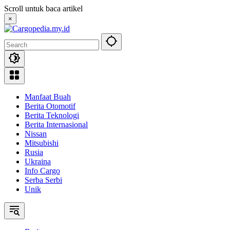
Skip
Scroll untuk baca artikel
to
×
content
Manfaat Buah
Berita Otomotif
Berita Teknologi
Berita Internasional
Nissan
Mitsubishi
Rusia
Ukraina
Info Cargo
Serba Serbi
Unik