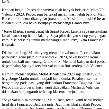
ke-5.
Kendati begitu, Pecco dan timnya telah banyak belajar di MotoGP
Valencia 2023. Pecco, pun bertekad meraih hasil lebih baik di Main
Race untuk memastikan gelar juara dunia. Meskipun, posisi 6 besar
sudah cukup, dia bakal berupaya memenangi Grand Prix.
“Jorge Martin, sangat cepat [di Sprint Race], karena saya melakukan
kesalahan set up ban belakang. Saya pikir dengan set up yang tepat,
kami bisa bersaing untuk memenangi Grand Prix,” kata Francesco
Bagnaia.
Di sisi lain Jorge Martin, yang menjadi rival utama Pecco dalam
perburuan gelar juara dunia MotoGP 2023, bakal bekerja keras
untuk kembali memenangi Grand Prix. Memulai balapan dari posisi
6, pembalap Spanyol tersebut yakin bisa finis terdepan di Valencia.
Namun, memenangkan MotoGP Valencia 2023 saja tidak cukup
bagi Jorge Martin untuk menjadi juara dunia. Pasalnya, semua
bergantung pada hasil yang didapatkan Francesco Bagnaia. Jika
Pecco finis di 6 besar, hasil yang didapatkan Martin di Valencia
tidak akan berpengaruh terhadap klasemen kejuaraan.
“Saya yakin bisa memenangi Main Race, tetapi kami harus melihat
hasil dari Francesco Bagnaia juga. Jadi, mari lihat apakah Pecco,
akan finis di baris belakang, sementara bagi saya pilihannya hanya