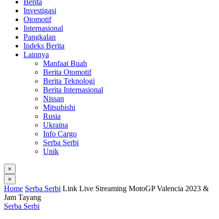
Berita
Investigasi
Otomotif
Internasional
Pangkalan
Indeks Berita
Lainnya
Manfaat Buah
Berita Otomotif
Berita Teknologi
Berita Internasional
Nissan
Mitsubishi
Rusia
Ukraina
Info Cargo
Serba Serbi
Unik
×
×
Home
Serba Serbi
Link Live Streaming MotoGP Valencia 2023 &
Jam Tayang
Serba Serbi