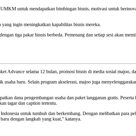
 UMKM untuk mendapatkan bimbingan bisnis, motivasi untuk berinov
ang ingin meningkatkan kapabilitas bisnis mereka.
u dengan tiga pakar bisnis berbeda. Pemenang dan setiap sesi akan me
t Advance selama 12 bulan, promosi bisnis di media sosial majoo, da
k usaha baru. Selain program akselerasi, majoo juga menyelenggarakan
atkan dana pengembangan usaha dan paket langganan gratis. Peserta h
n tagar dan caption tertentu.
ndonesia untuk tumbuh dan berkembang. Dengan melibatkan para pel
aru dengan langkah yang kuat,” katanya.