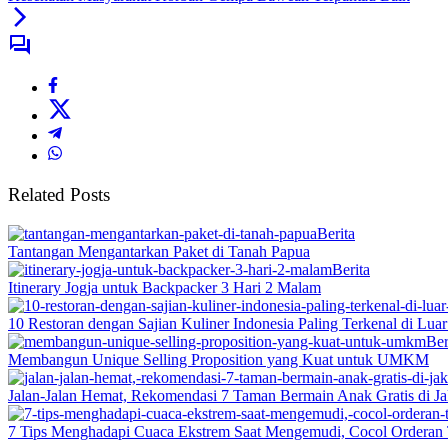
Related Posts
Berita
Tantangan Mengantarkan Paket di Tanah Papua
Berita
Itinerary Jogja untuk Backpacker 3 Hari 2 Malam
10 Restoran dengan Sajian Kuliner Indonesia Paling Terkenal di Lua
Ber
Membangun Unique Selling Proposition yang Kuat untuk UMKM
Jalan-Jalan Hemat, Rekomendasi 7 Taman Bermain Anak Gratis di Ja
7 Tips Menghadapi Cuaca Ekstrem Saat Mengemudi, Cocol Orderan 