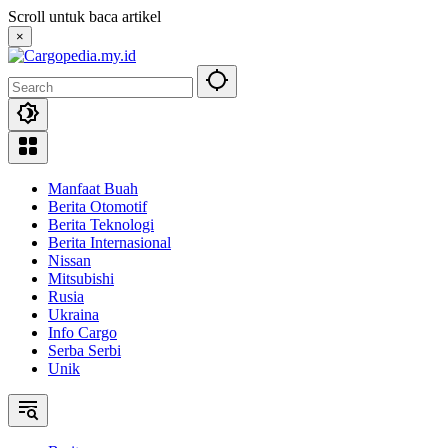
Skip
Scroll untuk baca artikel
to
×
content
Manfaat Buah
Berita Otomotif
Berita Teknologi
Berita Internasional
Nissan
Mitsubishi
Rusia
Ukraina
Info Cargo
Serba Serbi
Unik