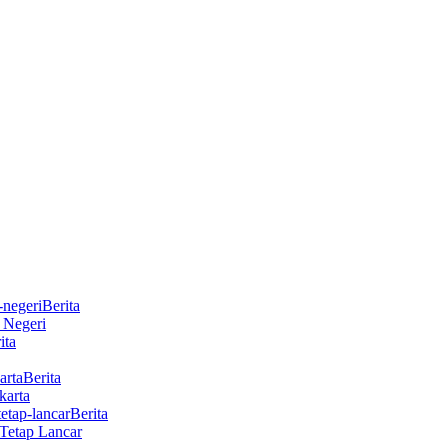
Berita
r Negeri
ita
Berita
karta
Berita
Tetap Lancar