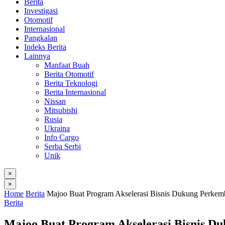
Berita
Investigasi
Otomotif
Internasional
Pangkalan
Indeks Berita
Lainnya
Manfaat Buah
Berita Otomotif
Berita Teknologi
Berita Internasional
Nissan
Mitsubishi
Rusia
Ukraina
Info Cargo
Serba Serbi
Unik
×
×
Home
Berita
Majoo Buat Program Akselerasi Bisnis Dukung Perk
Berita
Majoo Buat Program Akselerasi Bisnis 