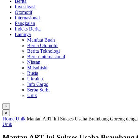
Berita
Investigasi
Otomotif
Internasional
Pangkalan
Indeks Berita
Lainnya
Manfaat Buah
Berita Otomotif
Berita Teknologi
Berita Internasional
Nissan
Mitsubishi
Rusia
Ukraina
Info Cargo
Serba Serbi
Unik
×
×
Home
Unik
Mantan ART Ini Sukses Usaha Brambang Goreng dengan
Unik
Mantan ART Ini Sukses Usaha Brambang 