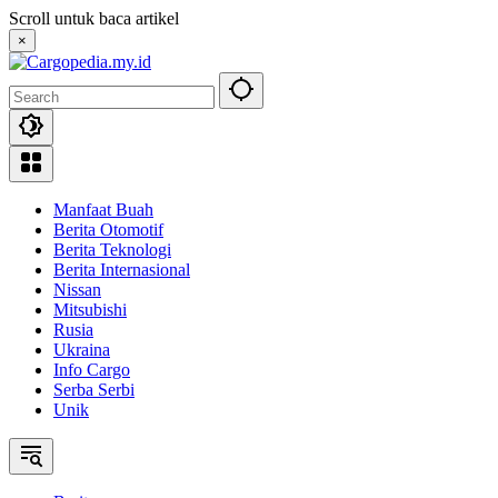
Skip
Scroll untuk baca artikel
to
×
content
Manfaat Buah
Berita Otomotif
Berita Teknologi
Berita Internasional
Nissan
Mitsubishi
Rusia
Ukraina
Info Cargo
Serba Serbi
Unik