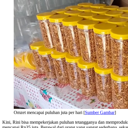
Omzet mencapai puluhan juta per hari [
Sumber Gambar
]
Kini, Rini bisa mempekerjakan puluhan tetangganya dan memproduksi se
mencapai Rp35 juta. Berawal dari orang yang sangat sederhana, seka