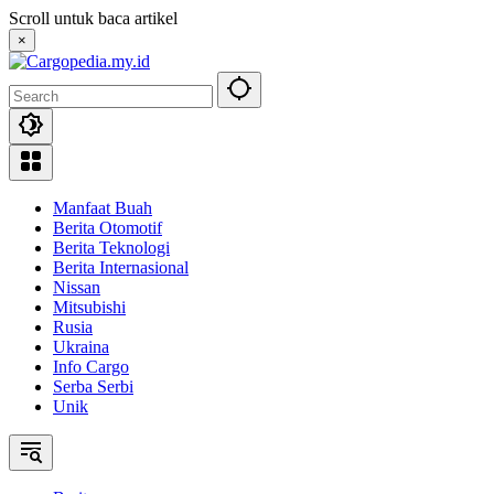
Skip
Scroll untuk baca artikel
to
×
content
Manfaat Buah
Berita Otomotif
Berita Teknologi
Berita Internasional
Nissan
Mitsubishi
Rusia
Ukraina
Info Cargo
Serba Serbi
Unik