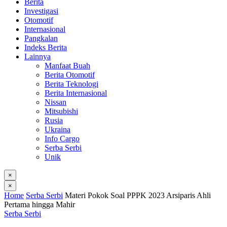
Berita
Investigasi
Otomotif
Internasional
Pangkalan
Indeks Berita
Lainnya
Manfaat Buah
Berita Otomotif
Berita Teknologi
Berita Internasional
Nissan
Mitsubishi
Rusia
Ukraina
Info Cargo
Serba Serbi
Unik
×
×
Home
Serba Serbi
Materi Pokok Soal PPPK 2023 Arsiparis Ahli
Pertama hingga Mahir
Serba Serbi