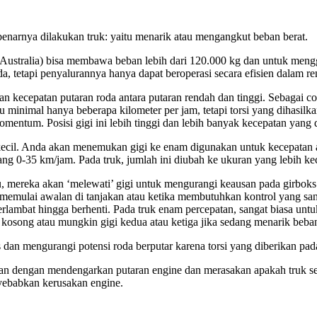
enarnya dilakukan truk: yaitu menarik atau mengangkut beban berat.
i Australia) bisa membawa beban lebih dari 120.000 kg dan untuk men
a, tetapi penyalurannya hanya dapat beroperasi secara efisien dalam re
ahan kecepatan putaran roda antara putaran rendah dan tinggi. Sebagai 
atu minimal hanya beberapa kilometer per jam, tetapi torsi yang dihasilk
entum. Posisi gigi ini lebih tinggi dan lebih banyak kecepatan yang d
h kecil. Anda akan menemukan gigi ke enam digunakan untuk kecepata
ang 0-35 km/jam. Pada truk, jumlah ini diubah ke ukuran yang lebih kec
 mereka akan ‘melewati’ gigi untuk mengurangi keausan pada girboks
 memulai awalan di tanjakan atau ketika membutuhkan kontrol yang sa
perlambat hingga berhenti. Pada truk enam percepatan, sangat biasa un
i kosong atau mungkin gigi kedua atau ketiga jika sedang menarik beba
 dan mengurangi potensi roda berputar karena torsi yang diberikan pad
atan dengan mendengarkan putaran engine dan merasakan apakah truk s
nyebabkan kerusakan engine.