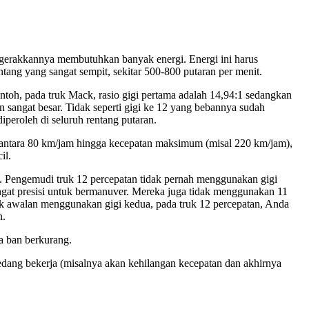
ggerakkannya membutuhkan banyak energi. Energi ini harus
ntang yang sangat sempit, sekitar 500-800 putaran per menit.
contoh, pada truk Mack, rasio gigi pertama adalah 14,94:1 sedangkan
an sangat besar. Tidak seperti gigi ke 12 yang bebannya sudah
iperoleh di seluruh rentang putaran.
n antara 80 km/jam hingga kecepatan maksimum (misal 220 km/jam),
il.
. Pengemudi truk 12 percepatan tidak pernah menggunakan gigi
ngat presisi untuk bermanuver. Mereka juga tidak menggunakan 11
tuk awalan menggunakan gigi kedua, pada truk 12 percepatan, Anda
n.
a ban berkurang.
edang bekerja (misalnya akan kehilangan kecepatan dan akhirnya