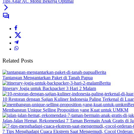
Tips Agar AC Mobil Bekerja Optimal
Related Posts
Berita
Tantangan Mengantarkan Paket di Tanah Papua
Berita
Itinerary Jogja untuk Backpacker 3 Hari 2 Malam
10 Restoran dengan Sajian Kuliner Indonesia Paling Terkenal di Lua
Ber
Membangun Unique Selling Proposition yang Kuat untuk UMKM
Jalan-Jalan Hemat, Rekomendasi 7 Taman Bermain Anak Gratis di Ja
7 Tips Menghadapi Cuaca Ekstrem Saat Mengemudi, Cocol Orderan 