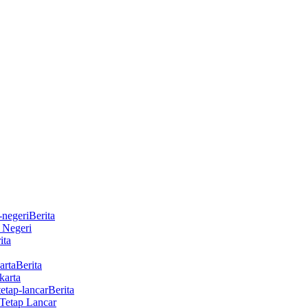
Berita
r Negeri
ita
Berita
karta
Berita
Tetap Lancar