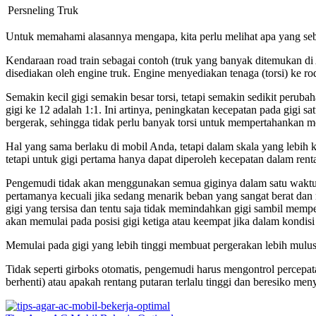
Persneling Truk
Untuk memahami alasannya mengapa, kita perlu melihat apa yang seb
Kendaraan road train sebagai contoh (truk yang banyak ditemukan d
disediakan oleh engine truk. Engine menyediakan tenaga (torsi) ke rod
Semakin kecil gigi semakin besar torsi, tetapi semakin sedikit perub
gigi ke 12 adalah 1:1. Ini artinya, peningkatan kecepatan pada gigi s
bergerak, sehingga tidak perlu banyak torsi untuk mempertahankan mom
Hal yang sama berlaku di mobil Anda, tetapi dalam skala yang lebi
tetapi untuk gigi pertama hanya dapat diperoleh kecepatan dalam rent
Pengemudi tidak akan menggunakan semua giginya dalam satu waktu,
pertamanya kecuali jika sedang menarik beban yang sangat berat dan
gigi yang tersisa dan tentu saja tidak memindahkan gigi sambil mem
akan memulai pada posisi gigi ketiga atau keempat jika dalam kondis
Memulai pada gigi yang lebih tinggi membuat pergerakan lebih mulus
Tidak seperti girboks otomatis, pengemudi harus mengontrol percep
berhenti) atau apakah rentang putaran terlalu tinggi dan beresiko me