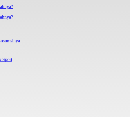
gahnya?
onsumsinya
o Sport