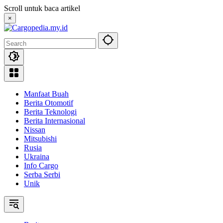
Skip
Scroll untuk baca artikel
to
×
content
Manfaat Buah
Berita Otomotif
Berita Teknologi
Berita Internasional
Nissan
Mitsubishi
Rusia
Ukraina
Info Cargo
Serba Serbi
Unik