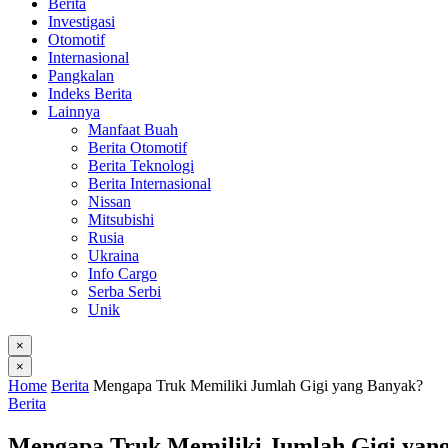
Berita
Investigasi
Otomotif
Internasional
Pangkalan
Indeks Berita
Lainnya
Manfaat Buah
Berita Otomotif
Berita Teknologi
Berita Internasional
Nissan
Mitsubishi
Rusia
Ukraina
Info Cargo
Serba Serbi
Unik
×
×
Home
Berita
Mengapa Truk Memiliki Jumlah Gigi yang Banyak?
Berita
Mengapa Truk Memiliki Jumlah Gigi yan