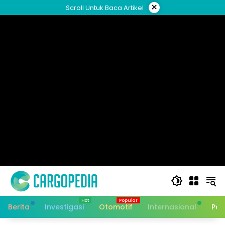
Skip
×
Scroll Untuk Baca Artikel
to
content
Berita
Investigasi
Otomotif
Internasional
Pan