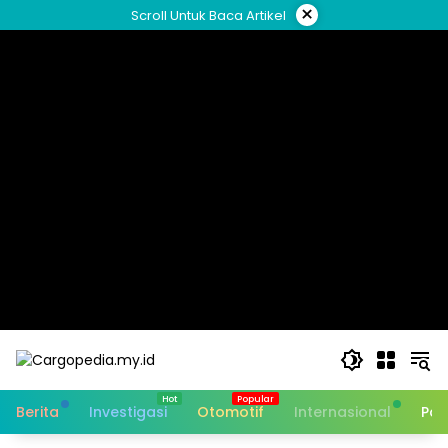
Skip
×
Scroll Untuk Baca Artikel
to
content
Berita
Investigasi
Otomotif
Internasional
Pan