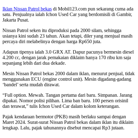
Iklan Nissan Patrol bekas
di Mobil123.com pun sekarang cuma ada
satu. Penjualnya ialah Ichon Used Car yang berdomisili di Gambir,
Jakarta Pusat.
Nissan Patrol seken itu diproduksi pada 2000 silam, sehingga
usianya kini sudah 23 tahun. Akan tetapi, diler yang menjual masih
percaya diri melabelinya dengan harga Rp650 juta.
Adapun tipenya ialah 3.0 GRX AT. Dapur pacunya bermesin diesel
4.200 cc, dengan jarak pemakaian diklaim hanya 170 ribu km saja
sepanjang lebih dari dua dekade.
Mesin Nissan Patrol bekas 2000 dalam iklan, menurut penjual, tidak
menggunakan ECU (engine control unit). Mesin digadang-gadang
‘bandel’ serta mudah dirawat.
“Full option. Mewah. Tangan pertama dari baru. Simpanan. Jarang
dipakai. Nomor polisi pilihan. Lima ban baru. 100 persen orisinil
dan terawat,” tulis Ichon Used Car dalam kolom keterangan.
Pajak kendaraan bermotor (PKB) masih berlaku sampai dengan
Maret 2024. Surat-surat Nissan Patrol bekas dalam iklan itu diklaim
lengkap. Lalu, pajak tahunannya disebut mencapai Rp3 jutaan.