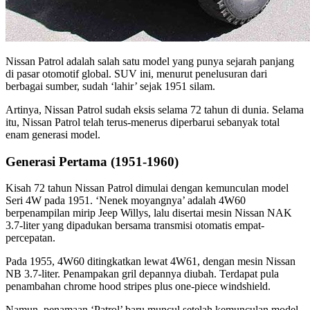
Nissan Patrol adalah salah satu model yang punya sejarah panjang
di pasar otomotif global. SUV ini, menurut penelusuran dari
berbagai sumber, sudah ‘lahir’ sejak 1951 silam.
Artinya, Nissan Patrol sudah eksis selama 72 tahun di dunia. Selama
itu, Nissan Patrol telah terus-menerus diperbarui sebanyak total
enam generasi model.
Generasi Pertama (1951-1960)
Kisah 72 tahun Nissan Patrol dimulai dengan kemunculan model
Seri 4W pada 1951. ‘Nenek moyangnya’ adalah 4W60
berpenampilan mirip Jeep Willys, lalu disertai mesin Nissan NAK
3.7-liter yang dipadukan bersama transmisi otomatis empat-
percepatan.
Pada 1955, 4W60 ditingkatkan lewat 4W61, dengan mesin Nissan
NB 3.7-liter. Penampakan gril depannya diubah. Terdapat pula
penambahan chrome hood stripes plus one-piece windshield.
Namun, penamaan ‘Patrol’ baru muncul setelah kemunculan model