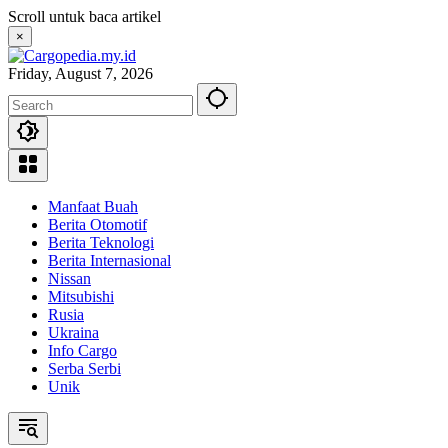
Skip
Scroll untuk baca artikel
to
×
content
Friday, August 7, 2026
Manfaat Buah
Berita Otomotif
Berita Teknologi
Berita Internasional
Nissan
Mitsubishi
Rusia
Ukraina
Info Cargo
Serba Serbi
Unik