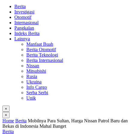
Berita
Investigasi
Otomotif
Internasional
Pangkalan
Indeks Berita
Lainnya
Manfaat Buah
Berita Otomotif
Berita Teknologi
Berita Internasional
Nissan
Mitsubishi
Rusia
Ukraina
Info Cargo
Serba Serbi
Unik
×
×
Home
Berita
Mobilnya Para Sultan, Harga Nissan Patrol Baru dan
Bekas di Indonesia Mahal Banget
Berita