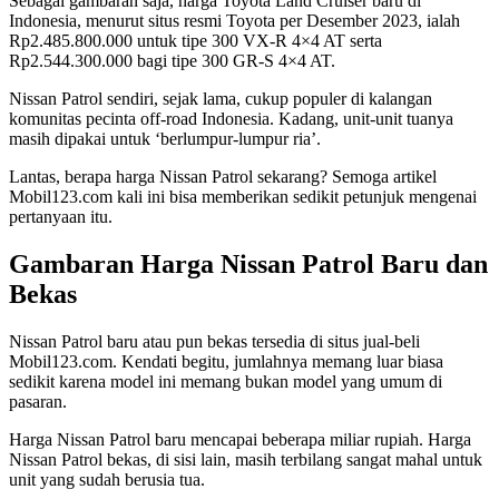
Sebagai gambaran saja, harga Toyota Land Cruiser baru di
Indonesia, menurut situs resmi Toyota per Desember 2023, ialah
Rp2.485.800.000 untuk tipe 300 VX-R 4×4 AT serta
Rp2.544.300.000 bagi tipe 300 GR-S 4×4 AT.
Nissan Patrol sendiri, sejak lama, cukup populer di kalangan
komunitas pecinta off-road Indonesia. Kadang, unit-unit tuanya
masih dipakai untuk ‘berlumpur-lumpur ria’.
Lantas, berapa harga Nissan Patrol sekarang? Semoga artikel
Mobil123.com kali ini bisa memberikan sedikit petunjuk mengenai
pertanyaan itu.
Gambaran Harga Nissan Patrol Baru dan
Bekas
Nissan Patrol baru atau pun bekas tersedia di situs jual-beli
Mobil123.com. Kendati begitu, jumlahnya memang luar biasa
sedikit karena model ini memang bukan model yang umum di
pasaran.
Harga Nissan Patrol baru mencapai beberapa miliar rupiah. Harga
Nissan Patrol bekas, di sisi lain, masih terbilang sangat mahal untuk
unit yang sudah berusia tua.