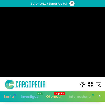
Skip
×
Scroll Untuk Baca Artikel
to
content
Berita
Investigasi
Otomotif
Internasional
Pan