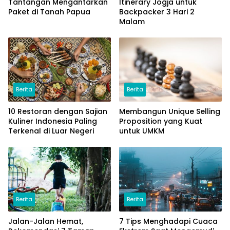
Tantangan Mengantarkan
Itinerary Jogja untuk
Paket di Tanah Papua
Backpacker 3 Hari 2
Malam
Berita
Berita
10 Restoran dengan Sajian
Membangun Unique Selling
Kuliner Indonesia Paling
Proposition yang Kuat
Terkenal di Luar Negeri
untuk UMKM
Berita
Berita
Jalan-Jalan Hemat,
7 Tips Menghadapi Cuaca