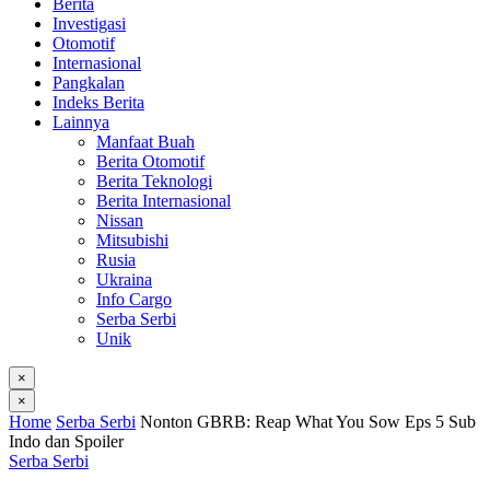
Berita
Investigasi
Otomotif
Internasional
Pangkalan
Indeks Berita
Lainnya
Manfaat Buah
Berita Otomotif
Berita Teknologi
Berita Internasional
Nissan
Mitsubishi
Rusia
Ukraina
Info Cargo
Serba Serbi
Unik
×
×
Home
Serba Serbi
Nonton GBRB: Reap What You Sow Eps 5 Sub
Indo dan Spoiler
Serba Serbi