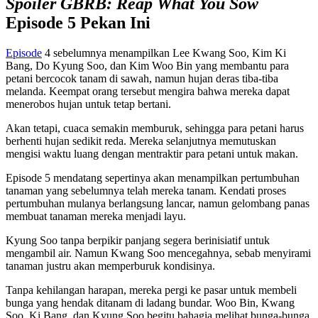
Spoiler
GBRB: Reap What You Sow
Episode 5 Pekan Ini
Episode
4 sebelumnya menampilkan Lee Kwang Soo, Kim Ki
Bang, Do Kyung Soo, dan Kim Woo Bin yang membantu para
petani bercocok tanam di sawah, namun hujan deras tiba-tiba
melanda. Keempat orang tersebut mengira bahwa mereka dapat
menerobos hujan untuk tetap bertani.
Akan tetapi, cuaca semakin memburuk, sehingga para petani harus
berhenti hujan sedikit reda. Mereka selanjutnya memutuskan
mengisi waktu luang dengan mentraktir para petani untuk makan.
Episode 5 mendatang sepertinya akan menampilkan pertumbuhan
tanaman yang sebelumnya telah mereka tanam. Kendati proses
pertumbuhan mulanya berlangsung lancar, namun gelombang panas
membuat tanaman mereka menjadi layu.
Kyung Soo tanpa berpikir panjang segera berinisiatif untuk
mengambil air. Namun Kwang Soo mencegahnya, sebab menyirami
tanaman justru akan memperburuk kondisinya.
Tanpa kehilangan harapan, mereka pergi ke pasar untuk membeli
bunga yang hendak ditanam di ladang bundar. Woo Bin, Kwang
Soo, Ki Bang, dan Kyung Soo begitu bahagia melihat bunga-bunga