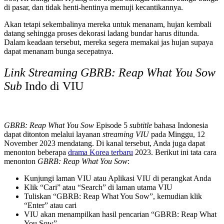
di pasar, dan tidak henti-hentinya memuji kecantikannya.
Akan tetapi sekembalinya mereka untuk menanam, hujan kembali
datang sehingga proses dekorasi ladang bundar harus ditunda.
Dalam keadaan tersebut, mereka segera memakai jas hujan supaya
dapat menanam bunga secepatnya.
Link Streaming
GBRB: Reap What You Sow
Sub
Indo di VIU
GBRB: Reap What You Sow
Episode 5
subtitle
bahasa Indonesia
dapat ditonton melalui layanan
streaming VIU
pada Minggu, 12
November 2023 mendatang. Di kanal tersebut, Anda juga dapat
menonton beberapa
drama Korea terbaru
2023. Berikut ini tata cara
menonton
GBRB: Reap What You Sow
:
Kunjungi laman VIU atau Aplikasi VIU di perangkat Anda
Klik “Cari” atau “Search” di laman utama VIU
Tuliskan “GBRB: Reap What You Sow”, kemudian klik
“Enter” atau cari
VIU akan menampilkan hasil pencarian “GBRB: Reap What
You Sow”