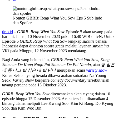
Nonton GBRB: Reap What You Sow Eps 5 Sub Indo
dan Spoiler
tirto.id
–
GBRB: Reap What You Sow
Episode 5 akan tayang pada
hari ini, Jumat, 10 November 2023 pukul 16.40 WIB di tvN. Untuk
Episode 5
GBRB: Reap What You Sow
lengkap
subtitle
bahasa
Indonesia dapat ditonton secara gratis melalui layanan
streaming
VIU
pada Minggu, 12 November 2023 mendatang.
Bagi Anda yang belum tahu,
GBRB: Reap What You Sow
,
Kong
Shimeun De Kong Nago Pat Shimeun De Pat Nanda
, atau
콩 심은
데 콩 나고 팥 심은 데 팥 난다
merupakan acara
variety show
Korea Selatan yang berada dibawa arahan sutradara Na Young
Seok.
Variety show
bergenre
comedy documentary
tersebut telah
tayang perdana pada 13 Oktober 2023.
GBRB: Reap What You Sow
direncanakan akan tayang dalam 10
episode hingga 15 Desember 2023. Acara tersebut diramaikan 4
bintang utama meliputi Lee Kwang Soo, Kim Ki Bang, Do Kyung
Soo, dan Kim Woo Bin.