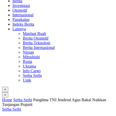
Berita
Investigasi
Otomotif
Internasional
Pangkalan
Indeks Berita
Lainnya
Manfaat Buah
Berita Otomotif
Berita Teknologi
Berita Internasional
Nissan
Mitsubishi
Rusia
Ukraina
Info Cargo
Serba Serbi
Unik
×
×
Home
Serba Serbi
Panglima TNI Jenderal Agus Bakal Naikkan
Tunjangan Prajurit
Serba Serbi