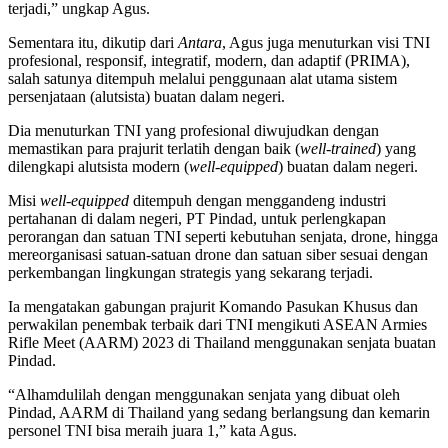
terjadi,” ungkap Agus.
Sementara itu, dikutip dari
Antara
, Agus juga menuturkan visi TNI
profesional, responsif, integratif, modern, dan adaptif (PRIMA),
salah satunya ditempuh melalui penggunaan alat utama sistem
persenjataan (alutsista) buatan dalam negeri.
Dia menuturkan TNI yang profesional diwujudkan dengan
memastikan para prajurit terlatih dengan baik (
well-trained
) yang
dilengkapi alutsista modern (
well-equipped
) buatan dalam negeri.
Misi
well-equipped
ditempuh dengan menggandeng industri
pertahanan di dalam negeri, PT Pindad, untuk perlengkapan
perorangan dan satuan TNI seperti kebutuhan senjata, drone, hingga
mereorganisasi satuan-satuan drone dan satuan siber sesuai dengan
perkembangan lingkungan strategis yang sekarang terjadi.
Ia mengatakan gabungan prajurit Komando Pasukan Khusus dan
perwakilan penembak terbaik dari TNI mengikuti ASEAN Armies
Rifle Meet (AARM) 2023 di Thailand menggunakan senjata buatan
Pindad.
“Alhamdulilah dengan menggunakan senjata yang dibuat oleh
Pindad, AARM di Thailand yang sedang berlangsung dan kemarin
personel TNI bisa meraih juara 1,” kata Agus.