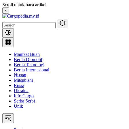
Skip
Scroll untuk baca artikel
to
×
content
Manfaat Buah
Berita Otomotif
Berita Teknologi
Berita Internasional
Nissan
Mitsubishi
Rusia
Ukraina
Info Cargo
Serba Serbi
Unik